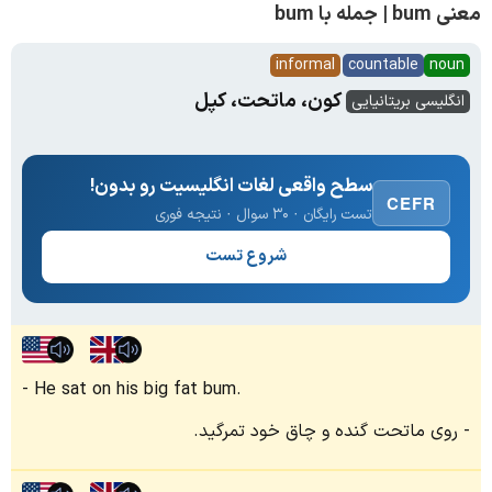
معنی bum | جمله با bum
informal
countable
noun
کون، ماتحت، کپل
انگلیسی بریتانیایی
سطح واقعی لغات انگلیسیت رو بدون!
CEFR
تست رایگان · ۳۰ سوال · نتیجه فوری
شروع تست
He sat on his big fat bum.
روی ماتحت گنده و چاق خود تمرگید.