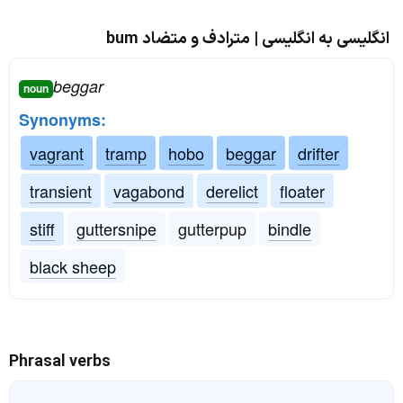
انگلیسی به انگلیسی | مترادف و متضاد bum
beggar
noun
Synonyms:
vagrant
tramp
hobo
beggar
drifter
transient
vagabond
derelict
floater
stiff
guttersnipe
gutterpup
bindle
black sheep
Phrasal verbs