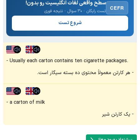
سطح واقعی لغات انگلیسیت رو بدون!
CEFR
تست رایگان · ۳۰ سوال · نتیجه فوری
شروع تست
Usually each carton contains ten cigarette packages.
هر کارتن معمولاً محتوی ده بسته سیگار است.
a carton of milk
یک کارتن شیر
پیشنهاد بهبود معانی