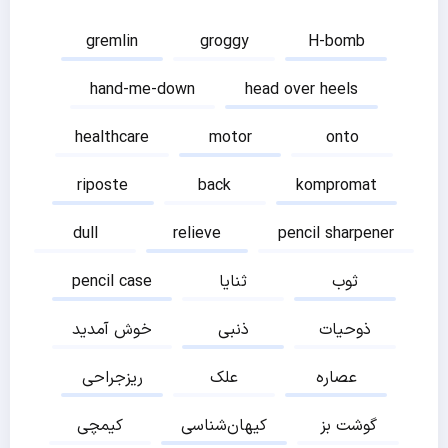
gremlin
groggy
H-bomb
hand-me-down
head over heels
healthcare
motor
onto
riposte
back
kompromat
dull
relieve
pencil sharpener
ثوب
ثنایا
pencil case
ذوحیات
ذنبی
خوش آمدید
عصاره
علک
ریزجراحی
گوشت بز
کیهان‌شناسی
کیمچی