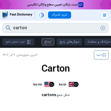
تست رایگان تعیین سطح واژگان انگلیسی
خرید اشتراک
مترادف و متضاد
سوال‌های رایج
ارجاع
ترتیب نمایش نتایج
آخرین به‌روزرسانی:
۹ آذر ۱۴۰۲
ذخیره
Carton
ˈkɑːrtn
ˈkɑːtn
cartons
شکل جمع: