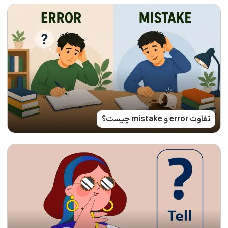
تفاوت error و mistake چیست؟