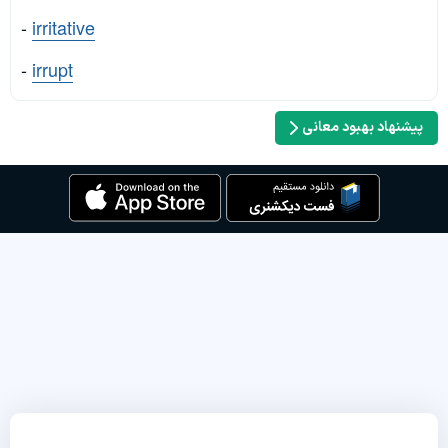
-
irritative
-
irrupt
پیشنهاد بهبود معانی