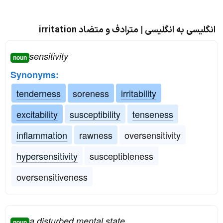
انگلیسی به انگلیسی | مترادف و متضاد irritation
sensitivity
noun
Synonyms:
tenderness
soreness
irritability
excitability
susceptibility
tenseness
inflammation
rawness
oversensitivity
hypersensitivity
susceptibleness
oversensitiveness
a disturbed mental state
noun