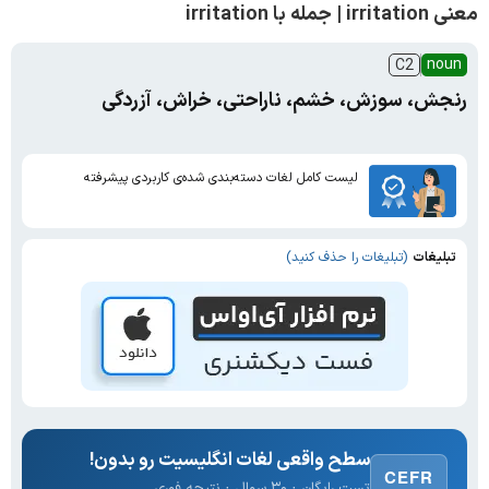
معنی irritation | جمله با irritation
noun
C2
رنجش، سوزش، خشم، ناراحتی، خراش، آزردگی
لیست کامل لغات دسته‌بندی شده‌ی کاربردی پیشرفته
تبلیغات
(تبلیغات را حذف کنید)
سطح واقعی لغات انگلیسیت رو بدون!
CEFR
تست رایگان · ۳۰ سوال · نتیجه فوری