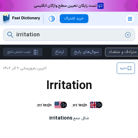
تست رایگان تعیین سطح واژگان انگلیسی
خرید اشتراک
مترادف و متضاد
سوال‌های رایج
ارجاع
ترتیب نمایش نتایج
آخرین به‌روزرسانی:
۹ آذر ۱۴۰۲
ذخیره
Irritation
ˌɪrɪˈteɪʃn
ˌɪrɪˈteɪʃn
irritations
شکل جمع: