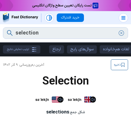
تست رایگان تعیین سطح واژگان انگلیسی
خرید اشتراک
لغات هم‌خانواده
سوال‌های رایج
ارجاع
ترتیب نمایش نتایج
آخرین به‌روزرسانی:
۹ آذر ۱۴۰۲
ذخیره
Selection
səˈlekʃn
səˈlekʃn
selections
شکل جمع: