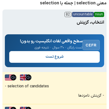
معنی selection | جمله با selection
uncountable
noun
B2
انتخاب، گزینش
سطح واقعی لغات انگلیسیت رو بدون!
CEFR
تست رایگان · ۳۰ سوال · نتیجه فوری
شروع تست
selection of candidates
گزینش نامزدها