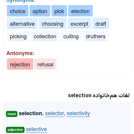
choice
option
pick
election
alternative
choosing
excerpt
draft
picking
collection
culling
druthers
Antonyms:
rejection
refusal
لغات هم‌خانواده selection
,
selector
,
selectivity
selection
noun
selective
adjective