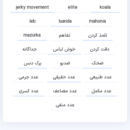
jerky movement
elite
koala
leb
luanda
mahonia
تلمذ کردن
تفاهم
mazurka
دقت کردن
خوش لباس
جداگانه
ضحک
ضدبو
برک دنس
عدد طبیعی
عدد حقیقی
عدد جرمی
عدد مکمل
عدد مضاعف
عدد کسری
عدد منفی