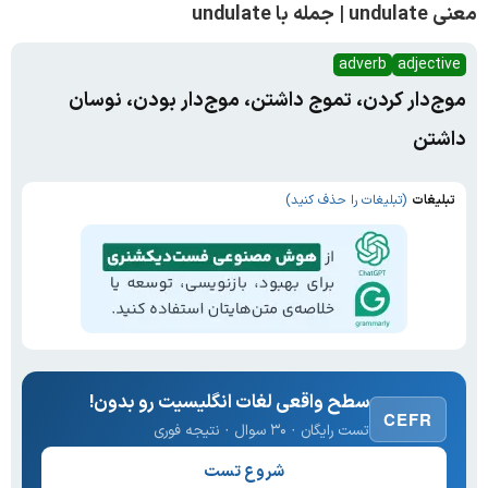
معنی undulate | جمله با undulate
adverb
adjective
موج‌دار کردن، تموج داشتن، موج‌دار بودن، نوسان
داشتن
تبلیغات
(تبلیغات را حذف کنید)
سطح واقعی لغات انگلیسیت رو بدون!
CEFR
تست رایگان · ۳۰ سوال · نتیجه فوری
شروع تست