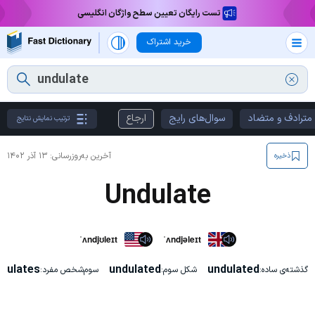
تست رایگان تعیین سطح واژگان انگلیسی
خرید اشتراک
مترادف و متضاد
سوال‌های رایج
ارجاع
ترتیب نمایش نتایج
آخرین به‌روزرسانی:
۱۳ آذر ۱۴۰۲
ذخیره
Undulate
ˈʌndjʊleɪt
ˈʌndjəleɪt
dulates
undulated
undulated
گذشته‌ی ساده:
شکل سوم:
سوم‌شخص مفرد: