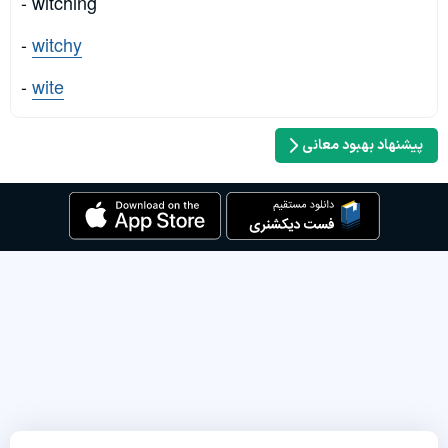
- witching
-
witchy
-
wite
پیشنهاد بهبود معانی