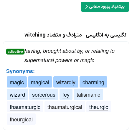
پیشنهاد بهبود معانی
انگلیسی به انگلیسی | مترادف و متضاد witching
having, brought about by, or relating to
adjective
supernatural powers or magic
Synonyms:
magic
magical
wizardly
charming
wizard
sorcerous
fey
talismanic
thaumaturgic
thaumaturgical
theurgic
theurgical