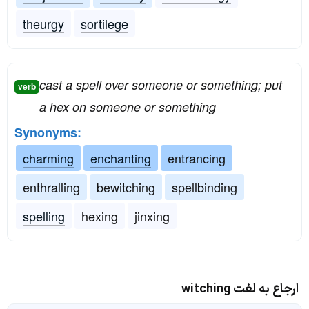
theurgy
sortilege
cast a spell over someone or something; put
verb
a hex on someone or something
Synonyms:
charming
enchanting
entrancing
enthralling
bewitching
spellbinding
spelling
hexing
jinxing
ارجاع به لغت witching