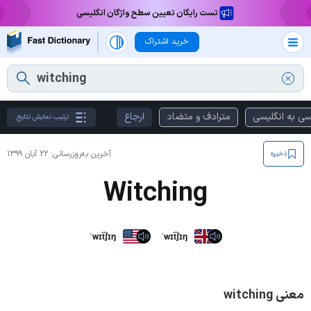
تست رایگان تعیین سطح واژگان انگلیسی
خرید اشتراک
سی به انگلیسی
مترادف و متضاد
ارجاع
ترتیب نمایش نتایج
آخرین به‌روزرسانی:
۲۲ آبان ۱۳۹۹
ذخیره
Witching
ˈwɪt͡ʃɪŋ
ˈwɪt͡ʃɪŋ
معنی witching