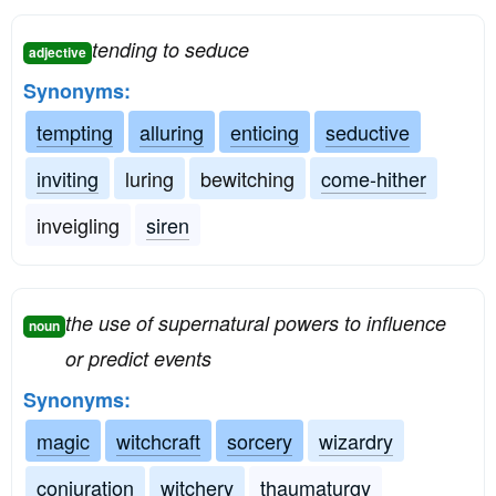
tending to seduce
adjective
Synonyms:
tempting
alluring
enticing
seductive
inviting
luring
bewitching
come-hither
inveigling
siren
the use of supernatural powers to influence
noun
or predict events
Synonyms:
magic
witchcraft
sorcery
wizardry
conjuration
witchery
thaumaturgy