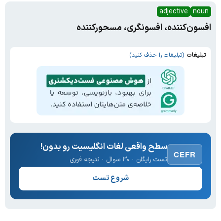
adjective
noun
افسون‌کننده، افسونگری، مسحور‌کننده
تبلیغات
(تبلیغات را حذف کنید)
سطح واقعی لغات انگلیسیت رو بدون!
CEFR
تست رایگان · ۳۰ سوال · نتیجه فوری
شروع تست