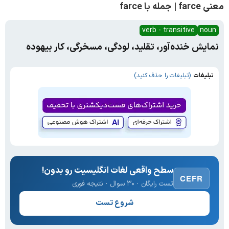
معنی farce | جمله با farce
verb - transitive
noun
نمایش خنده‌آور، تقلید، لودگی، مسخرگی، کار بیهوده
تبلیغات
(تبلیغات را حذف کنید)
سطح واقعی لغات انگلیسیت رو بدون!
CEFR
تست رایگان · ۳۰ سوال · نتیجه فوری
شروع تست