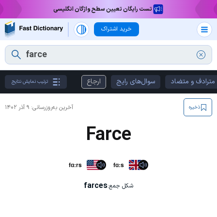
تست رایگان تعیین سطح واژگان انگلیسی
خرید اشتراک
مترادف و متضاد
سوال‌های رایج
ارجاع
ترتیب نمایش نتایج
آخرین به‌روزرسانی:
۹ آذر ۱۴۰۲
ذخیره
Farce
fɑːrs
fɑːs
farces
شکل جمع: