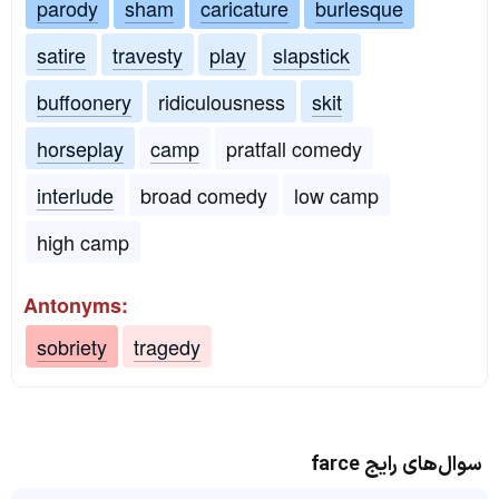
parody
sham
caricature
burlesque
satire
travesty
play
slapstick
buffoonery
ridiculousness
skit
horseplay
camp
pratfall comedy
interlude
broad comedy
low camp
high camp
Antonyms:
sobriety
tragedy
سوال‌های رایج farce