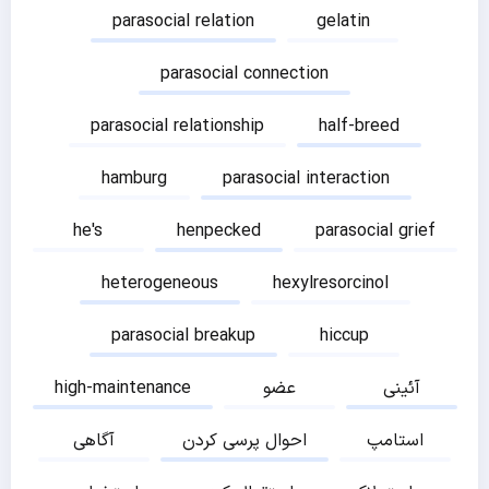
parasocial relation
gelatin
parasocial connection
parasocial relationship
half-breed
hamburg
parasocial interaction
he's
henpecked
parasocial grief
heterogeneous
hexylresorcinol
parasocial breakup
hiccup
آئینی
عضو
high-maintenance
استامپ
احوال پرسی کردن
آگاهی