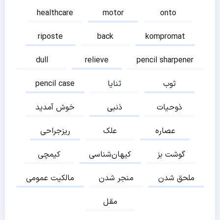
healthcare
motor
onto
riposte
back
kompromat
dull
relieve
pencil sharpener
ثوب
ثنایا
pencil case
ذوحیات
ذنبی
خوش آمدید
عصاره
علک
ریزجراحی
گوشت بز
کیهان‌شناسی
کیمچی
ملحق شدن
منجر شدن
مالکیت عمومی
مقل