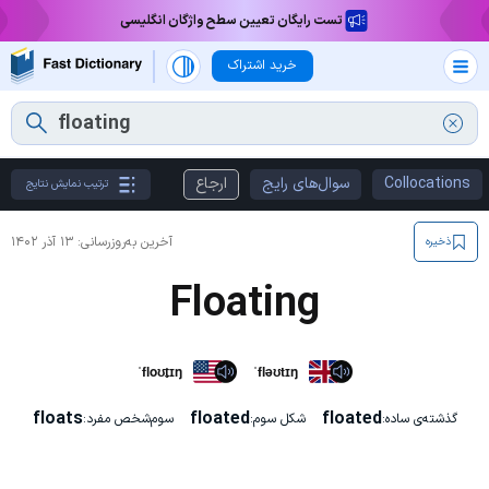
تست رایگان تعیین سطح واژگان انگلیسی
خرید اشتراک
Collocations
سوال‌های رایج
ارجاع
ترتیب نمایش نتایج
آخرین به‌روزرسانی:
۱۳ آذر ۱۴۰۲
ذخیره
Floating
ˈfloʊt̬ɪŋ
ˈfləʊtɪŋ
floats
floated
floated
گذشته‌ی ساده:
شکل سوم:
سوم‌شخص مفرد: