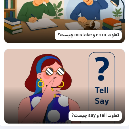
تفاوت error و mistake چیست؟
تفاوت tell و say چیست؟