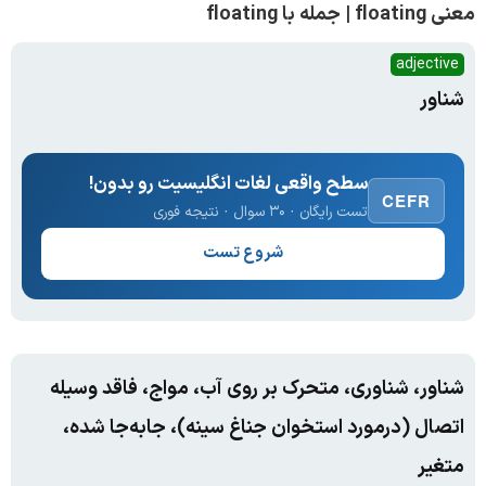
معنی floating | جمله با floating
adjective
شناور
سطح واقعی لغات انگلیسیت رو بدون!
CEFR
تست رایگان · ۳۰ سوال · نتیجه فوری
شروع تست
شناور، شناوری، متحرک بر روی آب، مواج، فاقد وسیله
اتصال (درمورد استخوان جناغ سینه)، جابه‌جا شده،
متغیر