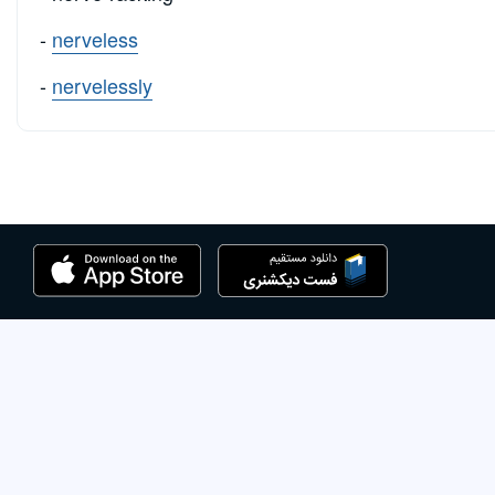
-
nerveless
-
nervelessly