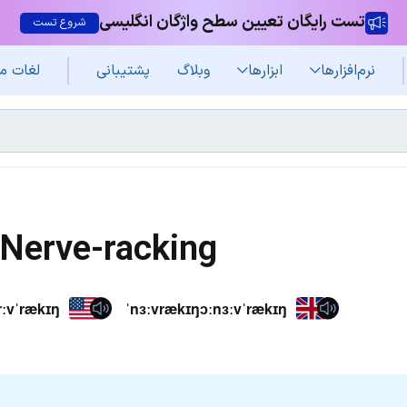
تست رایگان تعیین سطح واژگان انگلیسی
شروع تست
نرم‌افزار‌ها
ابزارها
وبلاگ
پشتیبانی
لغات م
Nerve-racking
rːvˈrækɪŋ
ˈnɜːvrækɪŋɔːnɜːvˈrækɪŋ