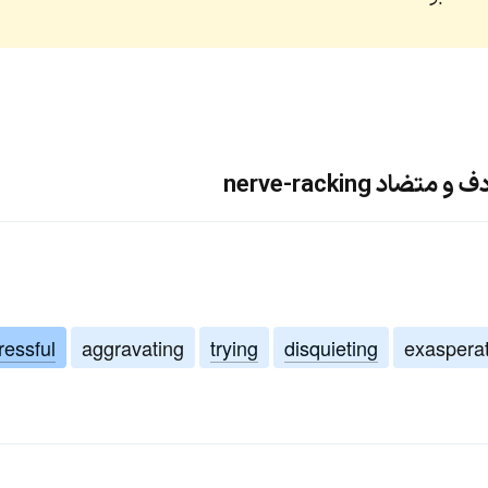
د nerve-racking
ressful
aggravating
trying
disquieting
exaspera