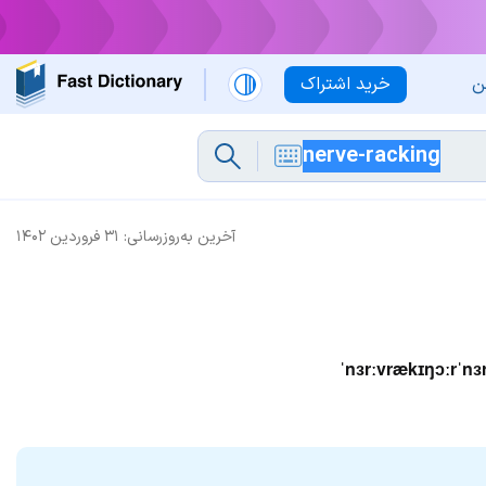
ن
خرید اشتراک
آخرین به‌روزرسانی:
۳۱ فروردین ۱۴۰۲
ˈnɜrːvrækɪŋɔːrˈnɜ