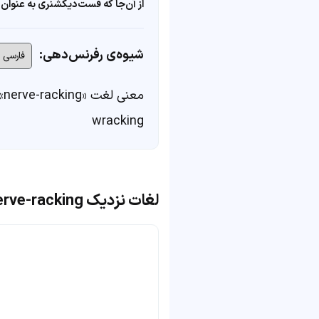
از آن‌جا که فست‌دیکشنری به عنوان 
شیوه‌ی رفرنس‌دهی:
معنی لغت «nerve-racking» در
wracking
لغات نزدیک nerve-racking