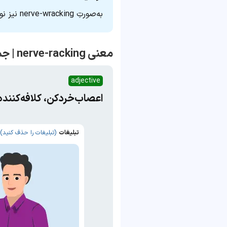
به‌صورتِ nerve-wracking نیز نوشته می‌شود.
معنی nerve-racking | جمله با nerve-racking
adjective
اعصاب‌خردکن، کلافه‌کننده،
تبلیغات
(تبلیغات را حذف کنید)