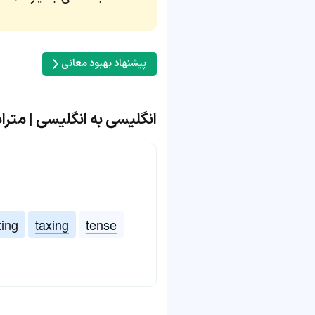
پیشنهاد بهبود معانی
انگلیسی به انگلیسی | مترادف و متضا
ting
taxing
tense