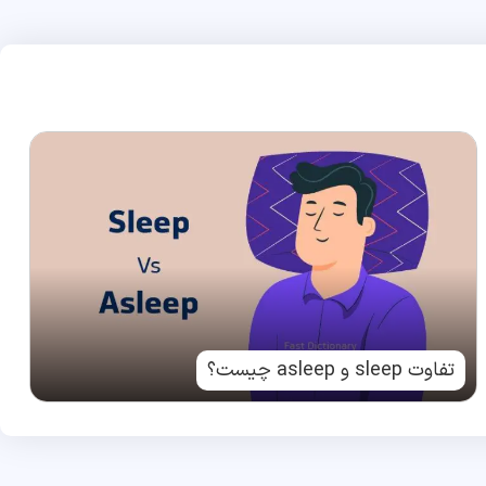
تفاوت sleep و asleep چیست؟