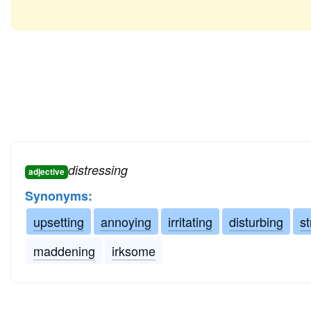
distressing
adjective
Synonyms:
upsetting
annoying
irritating
disturbing
st
maddening
irksome