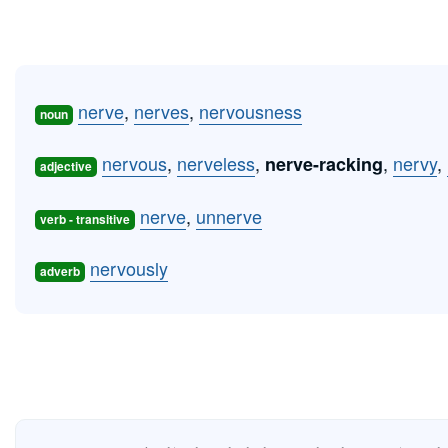
nerve
,
nerves
,
nervousness
noun
nervous
,
nerveless
,
,
nervy
,
nerve-racking
adjective
nerve
,
unnerve
verb - transitive
nervously
adverb