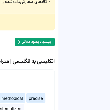
کالاهای سفارش‌داده‌شده را د
پیشنهاد بهبود معانی
انگلیسی به انگلیسی | مترادف و 
methodical
precise
stematized