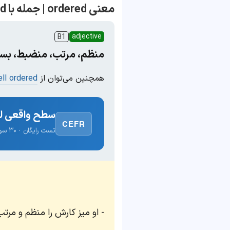
معنی ordered | جمله با ordered
adjective
B1
منظم، مرتب، منضبط، بسا
همچنین می‌توان از
ll ordered
سطح واقعی لغ
CEFR
تست رایگان · ۳۰ سوال · نتیجه فوری
او میز کارش را منظم و مرت