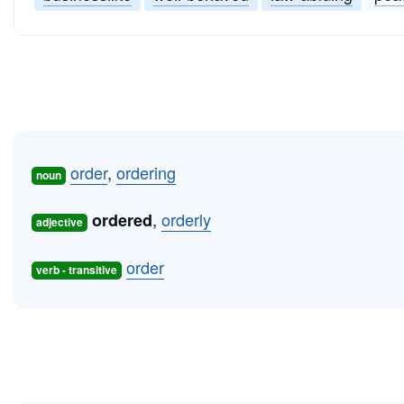
order
,
ordering
noun
,
orderly
ordered
adjective
order
verb - transitive