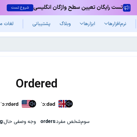
تست رایگان تعیین سطح واژگان انگلیسی
شروع تست
نرم‌افزار‌ها
ابزارها
وبلاگ
پشتیبانی
لغات م
Ordered
ˈɔːrdərd
ˈɔːdəd
سوم‌شخص مفرد:
orders
وجه وصفی حال:
ng