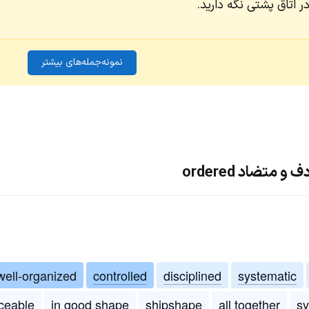
ر اتاق پشتی نگه دارید.
نمونه‌جمله‌های بیشتر
متضاد ordered
well-organized
controlled
disciplined
systematic
ceable
in good shape
shipshape
all together
sy