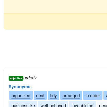
orderly
adjective
Synonyms:
organized
neat
tidy
arranged
in order
businesslike
well-behaved
law-abiding
pea