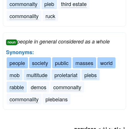
commonalty
pleb
third estate
commonality
ruck
people in general considered as a whole
noun
Synonyms:
people
society
public
masses
world
mob
multitude
proletariat
plebs
rabble
demos
commonalty
commonality
plebeians