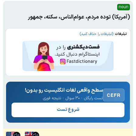
noun
(آمریکا) توده مردم، عوام‌الناس، سکنه، جمهور
تبلیغات
(تبلیغات را حذف کنید)
سطح واقعی لغات انگلیسیت رو بدون!
CEFR
تست رایگان · ۳۰ سوال · نتیجه فوری
شروع تست