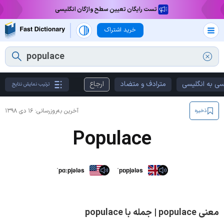
تست رایگان تعیین سطح واژگان انگلیسی
خرید اشتراک
سی به انگلیسی
مترادف و متضاد
ارجاع
ترتیب نمایش نتایج
آخرین به‌روزرسانی:
۱۶ دی ۱۳۹۸
ذخیره
Populace
ˈpɑːpjələs
ˈpɒpjələs
معنی populace | جمله با populace