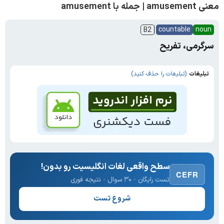
معنی amusement | جمله با amusement
countable
noun
B2
سرگرمی، تفریح
تبلیغات
(تبلیغات را حذف کنید)
سطح واقعی لغات انگلیسیت رو بدون!
CEFR
تست رایگان · ۳۰ سوال · نتیجه فوری
شروع تست