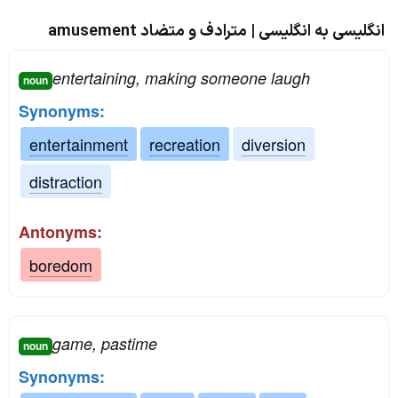
انگلیسی به انگلیسی | مترادف و متضاد amusement
entertaining, making someone laugh
noun
Synonyms:
entertainment
recreation
diversion
distraction
Antonyms:
boredom
game, pastime
noun
Synonyms: