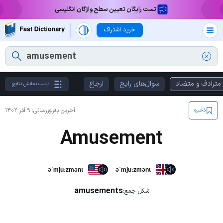
تست رایگان تعیین سطح واژگان انگلیسی
خرید اشتراک
مترادف و متضاد
سوال‌های رایج
ارجاع
ترتیب نمایش نتایج
آخرین به‌روزرسانی:
۹ آذر ۱۴۰۲
ذخیره
Amusement
əˈmjuːzmənt
əˈmjuːzmənt
amusements
شکل جمع: