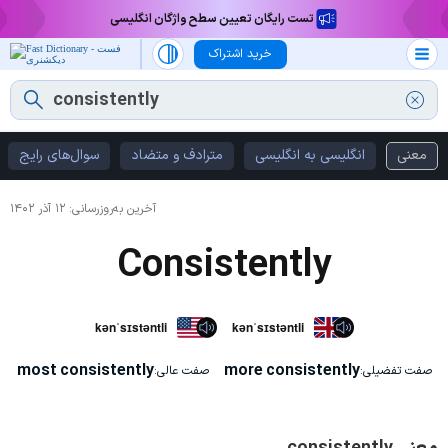
تست رایگان تعیین سطح واژگان انگلیسی
خرید اشتراک
معنی
انگلیسی به انگلیسی
مترادف و متضاد
سوال‌های رایج
آخرین به‌روزرسانی:
۱۲ آذر ۱۴۰۲
Consistently
kənˈsɪstəntli
kənˈsɪstəntli
most consistently
more consistently
صفت تفضیلی:
صفت عالی: