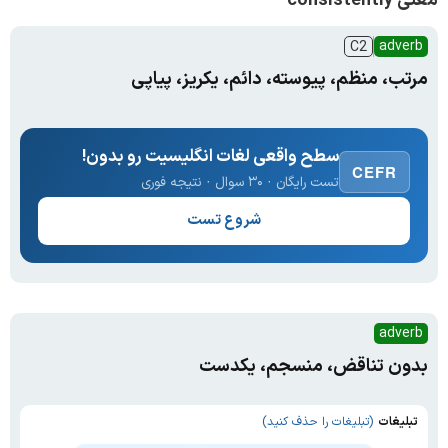
معنی consistently
adverb
C2
مرتب، منظم، پیوسته، دائم، یکریز، پیاپی
سطح واقعی لغات انگلیسیت رو بدون!
CEFR
تست رایگان · ۳۰ سوال · نتیجه فوری
شروع تست
adverb
بدون تناقض، منسجم، یکدست
تبلیغات
(تبلیغات را حذف کنید)