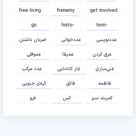
free-living
frenemy
get involved
go
histo-
hom-
عددنویسی
عددخوانی
ضربان داشتن
عرق کردن
عمیقا
عموقلی
غنی‌سازی
غاز کانادایی
عدد مرکب
فاطمه
فائق
کره‌ی جنوبی
کمربند سبز
کس
فرو