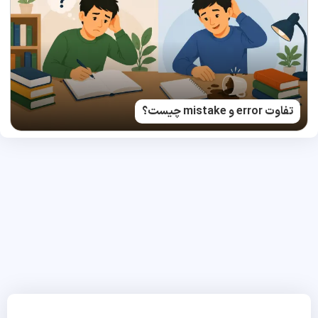
تفاوت error و mistake چیست؟