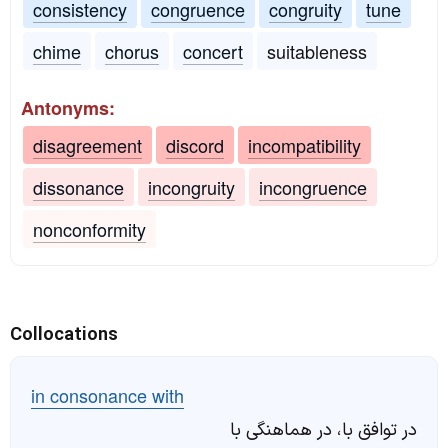
consistency
congruence
congruity
tune
chime
chorus
concert
suitableness
Antonyms:
disagreement
discord
incompatibility
dissonance
incongruity
incongruence
nonconformity
Collocations
in consonance with
در توافق با، در هماهنگی با