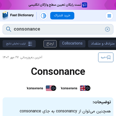
تست رایگان تعیین سطح واژگان انگلیسی
خرید اشتراک
مترادف و متضاد
Collocations
ارجاع
ترتیب نمایش نتایج
آخرین به‌روزرسانی:
۲۷ مهر ۱۴۰۲
ذخیره
Consonance
ˈkɒnsənəns
ˈkɒnsənəns
توضیحات:
همچنین می‌توان از consonancy به‌ جای consonance