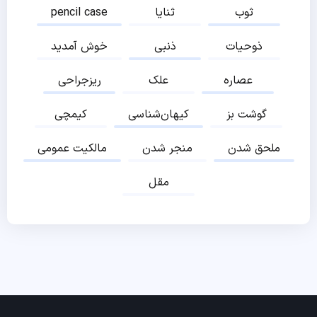
ثوب
ثنایا
pencil case
ذوحیات
ذنبی
خوش آمدید
عصاره
علک
ریزجراحی
گوشت بز
کیهان‌شناسی
کیمچی
ملحق شدن
منجر شدن
مالکیت عمومی
مقل