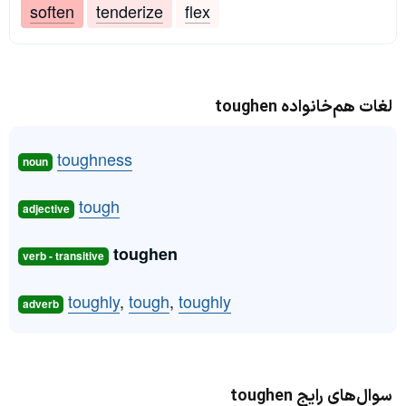
soften
tenderize
flex
لغات هم‌خانواده toughen
toughness
noun
tough
adjective
toughen
verb - transitive
toughly
,
tough
,
toughly
adverb
سوال‌های رایج toughen