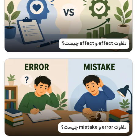
تفاوت effect و affect چیست؟
تفاوت error و mistake چیست؟