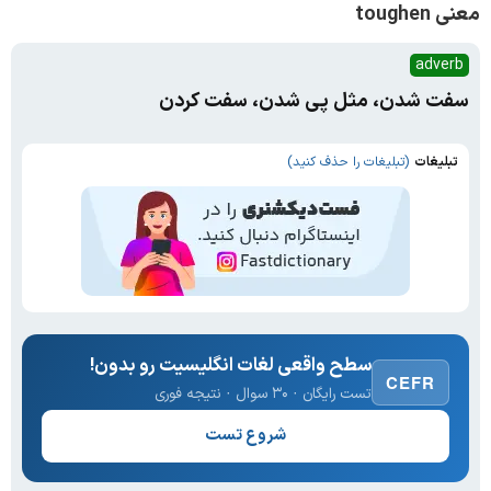
معنی toughen
adverb
سفت شدن، مثل پی شدن، سفت کردن
تبلیغات
(تبلیغات را حذف کنید)
سطح واقعی لغات انگلیسیت رو بدون!
CEFR
تست رایگان · ۳۰ سوال · نتیجه فوری
شروع تست