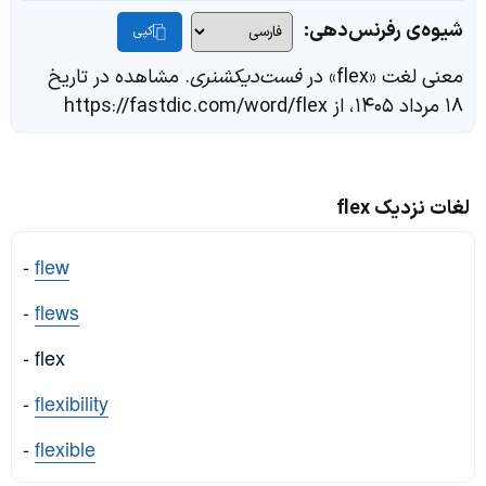
شیوه‌ی رفرنس‌دهی:
کپی
معنی لغت «flex» در
فست‌دیکشنری
. مشاهده در تاریخ
۱۸ مرداد ۱۴۰۵، از https://fastdic.com/word/flex
لغات نزدیک flex
-
flew
-
flews
- flex
-
flexibility
-
flexible