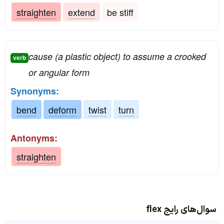
straighten
extend
be stiff
cause (a plastic object) to assume a crooked
verb
or angular form
Synonyms:
bend
deform
twist
turn
Antonyms:
straighten
سوال‌های رایج flex