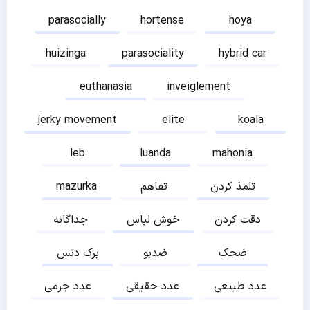
parasocially
hortense
hoya
huizinga
parasociality
hybrid car
euthanasia
inveiglement
jerky movement
elite
koala
leb
luanda
mahonia
تلمذ کردن
تفاهم
mazurka
دقت کردن
خوش لباس
جداگانه
ضحک
ضدبو
برک دنس
عدد طبیعی
عدد حقیقی
عدد جرمی