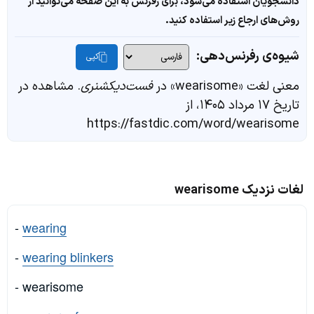
دانشجویان استفاده می‌شود، برای رفرنس به این صفحه می‌توانید از
روش‌های ارجاع زیر استفاده کنید.
شیوه‌ی رفرنس‌دهی:
کپی
معنی لغت «wearisome» در
فست‌دیکشنری
. مشاهده در
تاریخ ۱۷ مرداد ۱۴۰۵، از
https://fastdic.com/word/wearisome
لغات نزدیک wearisome
-
wearing
-
wearing blinkers
- wearisome