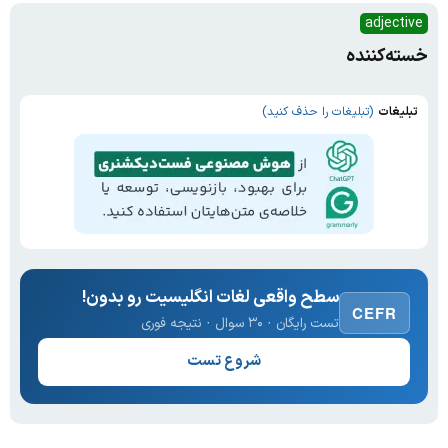
adjective
خسته‌کننده
تبلیغات
(تبلیغات را حذف کنید)
سطح واقعی لغات انگلیسیت رو بدون!
CEFR
تست رایگان · ۳۰ سوال · نتیجه فوری
شروع تست