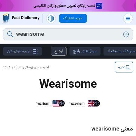
تست رایگان تعیین سطح واژگان انگلیسی
خرید اشتراک
مترادف و متضاد
سوال‌های رایج
ارجاع
ترتیب نمایش نتایج
آخرین به‌روزرسانی:
۱۹ آبان ۱۴۰۴
ذخیره
Wearisome
ˈwɪrism
ˈwɪərism
معنی wearisome