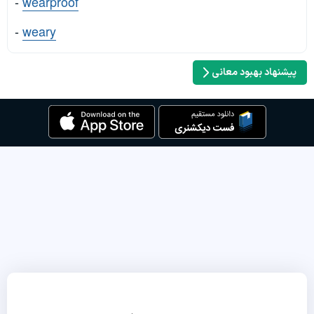
-
wearproof
-
weary
پیشنهاد بهبود معانی