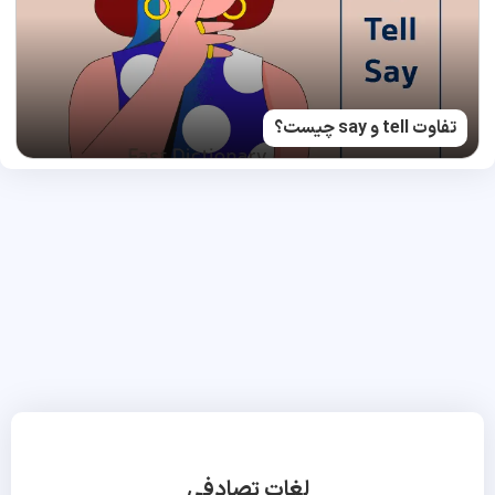
تفاوت tell و say چیست؟
لغات تصادفی