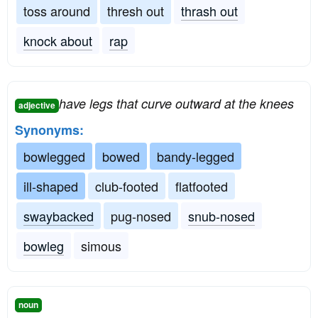
toss around
thresh out
thrash out
knock about
rap
have legs that curve outward at the knees
adjective
Synonyms:
bowlegged
bowed
bandy-legged
ill-shaped
club-footed
flatfooted
swaybacked
pug-nosed
snub-nosed
bowleg
simous
noun