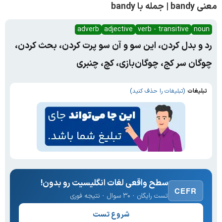
معنی bandy | جمله با bandy
adverb
adjective
verb - transitive
noun
رد و بدل کردن، این سو و آن سو پرت کردن، بحث کردن،
چوگان سر کج، چوگان‌بازی، کچ، چنبری
تبلیغات
(تبلیغات را حذف کنید)
سطح واقعی لغات انگلیسیت رو بدون!
CEFR
تست رایگان · ۳۰ سوال · نتیجه فوری
شروع تست