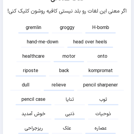
اگر معنی این لغات رو بلد نیستی کافیه روشون کلیک کنی!
gremlin
groggy
H-bomb
hand-me-down
head over heels
healthcare
motor
onto
riposte
back
kompromat
dull
relieve
pencil sharpener
ثوب
ثنایا
pencil case
ذوحیات
ذنبی
خوش آمدید
عصاره
علک
ریزجراحی