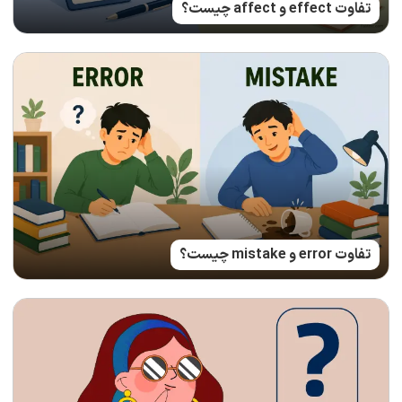
تفاوت effect و affect چیست؟
تفاوت error و mistake چیست؟