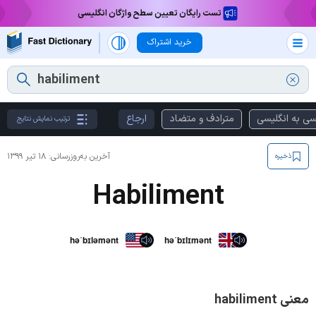
تست رایگان تعیین سطح واژگان انگلیسی
خرید اشتراک
سی به انگلیسی
مترادف و متضاد
ارجاع
ترتیب نمایش نتایج
آخرین به‌روزرسانی:
۱۸ تیر ۱۳۹۹
ذخیره
Habiliment
həˈbɪləmənt
həˈbɪlɪmənt
معنی habiliment