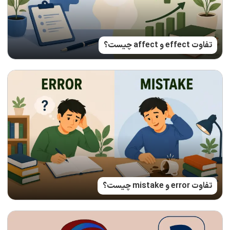
تفاوت effect و affect چیست؟
تفاوت error و mistake چیست؟