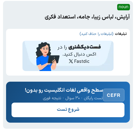
noun
آرایش، لباس زیبا، جامه، استعداد فکری
تبلیغات
(تبلیغات را حذف کنید)
سطح واقعی لغات انگلیسیت رو بدون!
CEFR
تست رایگان · ۳۰ سوال · نتیجه فوری
شروع تست