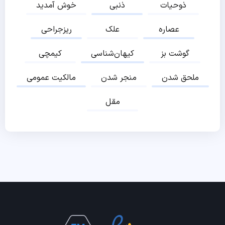
ذوحیات
ذنبی
خوش آمدید
عصاره
علک
ریزجراحی
گوشت بز
کیهان‌شناسی
کیمچی
ملحق شدن
منجر شدن
مالکیت عمومی
مقل