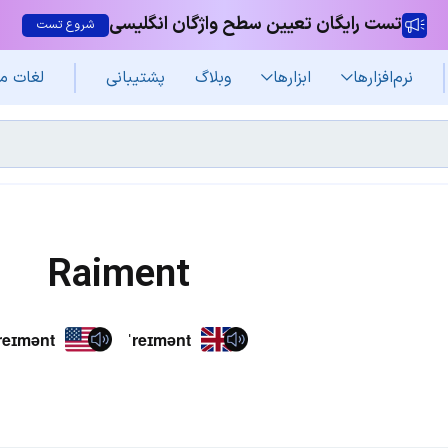
تست رایگان تعیین سطح واژگان انگلیسی
شروع تست
نرم‌افزار‌ها
ابزارها
وبلاگ
پشتیبانی
لغات م
Raiment
reɪmənt
ˈreɪmənt