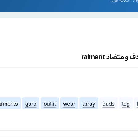
متضاد raiment
arments
garb
outfit
wear
array
duds
tog