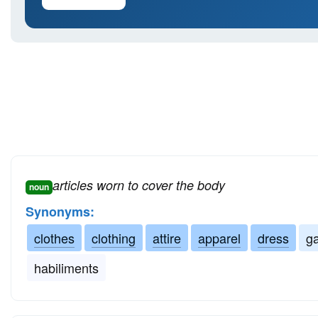
articles worn to cover the body
noun
Synonyms:
clothes
clothing
attire
apparel
dress
g
habiliments