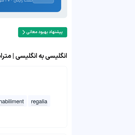
تست رایگان · ۳۰ سوال · نتیجه فوری
پیشنهاد بهبود معانی
انگلیسی به انگلیسی | مترادف و 
habiliment
regalia