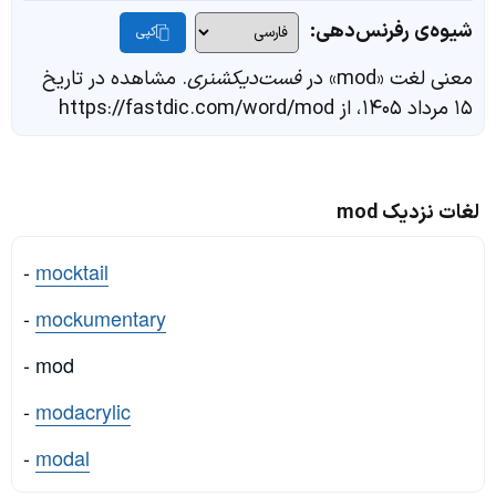
شیوه‌ی رفرنس‌دهی:
کپی
معنی لغت «mod» در
فست‌دیکشنری
. مشاهده در تاریخ
۱۵ مرداد ۱۴۰۵، از https://fastdic.com/word/mod
لغات نزدیک mod
-
mocktail
-
mockumentary
- mod
-
modacrylic
-
modal