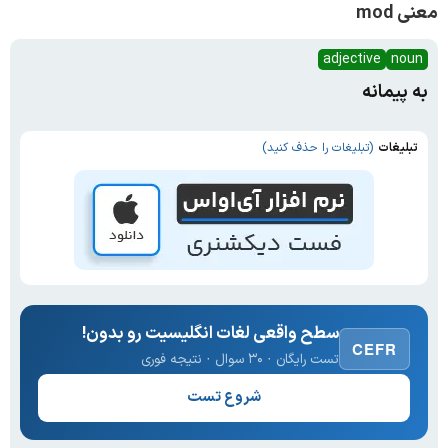
معنی mod
adjective
noun
به پیمانه
تبلیغات
(تبلیغات را حذف کنید)
سطح واقعی لغات انگلیسیت رو بدون!
CEFR
تست رایگان · ۳۰ سوال · نتیجه فوری
شروع تست