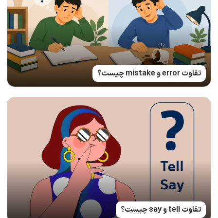
تفاوت error و mistake چیست؟
تفاوت tell و say چیست؟