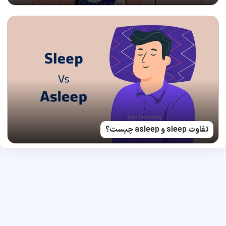
تفاوت sleep و asleep چیست؟