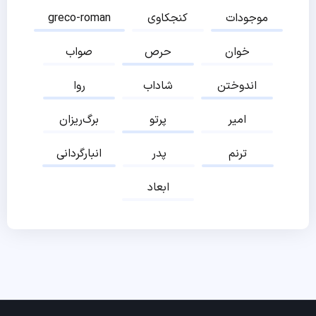
موجودات
کنجکاوی
greco-roman
خوان
حرص
صواب
اندوختن
شاداب
روا
امیر
پرتو
برگ‌ریزان
ترنم
پدر
انبارگردانی
ابعاد