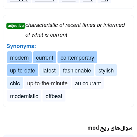
characteristic of recent times or informed
adjective
of what is current
Synonyms:
modern
current
contemporary
up-to-date
latest
fashionable
stylish
chic
up-to-the-minute
au courant
modernistic
offbeat
سوال‌های رایج mod