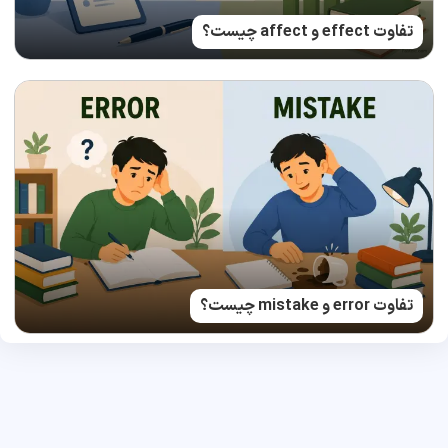
تفاوت effect و affect چیست؟
تفاوت error و mistake چیست؟