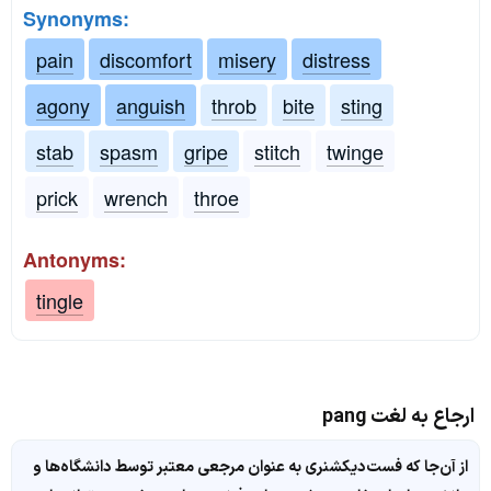
Synonyms:
pain
discomfort
misery
distress
agony
anguish
throb
bite
sting
stab
spasm
gripe
stitch
twinge
prick
wrench
throe
Antonyms:
tingle
ارجاع به لغت pang
از آن‌جا که فست‌دیکشنری به عنوان مرجعی معتبر توسط دانشگاه‌ها و