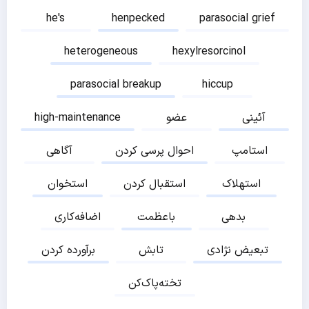
he's
henpecked
parasocial grief
heterogeneous
hexylresorcinol
parasocial breakup
hiccup
آئینی
عضو
high-maintenance
استامپ
احوال پرسی کردن
آگاهی
استهلاک
استقبال کردن
استخوان
بدهی
باعظمت
اضافه‌کاری
تبعیض نژادی
تابش
برآورده کردن
تخته‌پاک‌کن