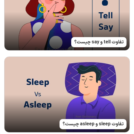
تفاوت tell و say چیست؟
تفاوت sleep و asleep چیست؟