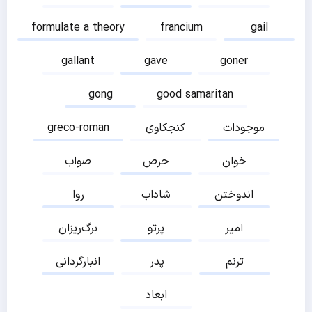
formulate a theory
francium
gail
gallant
gave
goner
gong
good samaritan
موجودات
کنجکاوی
greco-roman
خوان
حرص
صواب
اندوختن
شاداب
روا
امیر
پرتو
برگ‌ریزان
ترنم
پدر
انبارگردانی
ابعاد