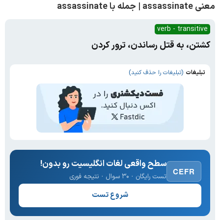
معنی assassinate | جمله با assassinate
verb - transitive
کشتن، به قتل رساندن، ترور کردن
تبلیغات
(تبلیغات را حذف کنید)
سطح واقعی لغات انگلیسیت رو بدون!
CEFR
تست رایگان · ۳۰ سوال · نتیجه فوری
شروع تست