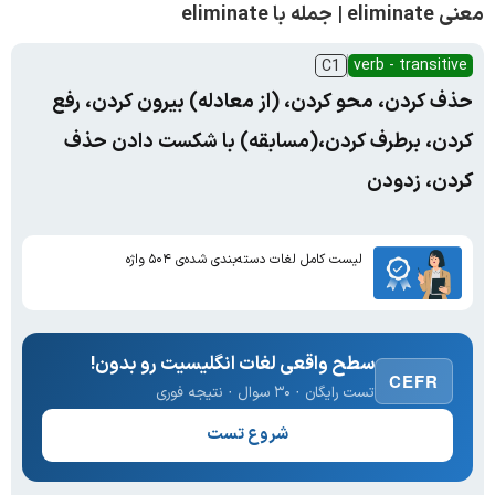
معنی eliminate | جمله با eliminate
verb - transitive
C1
حذف کردن، محو کردن، (از معادله) بیرون کردن، رفع
کردن، برطرف کردن،(مسابقه) با شکست دادن حذف
کردن، زدودن
لیست کامل لغات دسته‌بندی شده‌ی ۵۰۴ واژه
سطح واقعی لغات انگلیسیت رو بدون!
CEFR
تست رایگان · ۳۰ سوال · نتیجه فوری
شروع تست