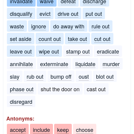
invalidate
waive
defeat
discharge
disqualify
evict
drive out
put out
waste
ignore
do away with
rule out
set aside
count out
take out
cut out
leave out
wipe out
stamp out
eradicate
annihilate
exterminate
liquidate
murder
slay
rub out
bump off
oust
blot out
phase out
shut the door on
cast out
disregard
Antonyms:
accept
include
keep
choose