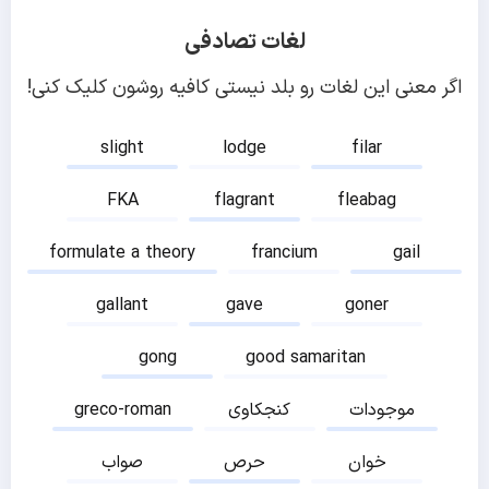
لغات تصادفی
اگر معنی این لغات رو بلد نیستی کافیه روشون کلیک کنی!
slight
lodge
filar
FKA
flagrant
fleabag
formulate a theory
francium
gail
gallant
gave
goner
gong
good samaritan
موجودات
کنجکاوی
greco-roman
خوان
حرص
صواب