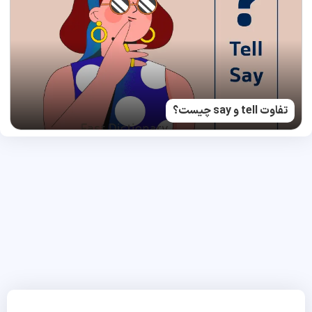
تفاوت tell و say چیست؟