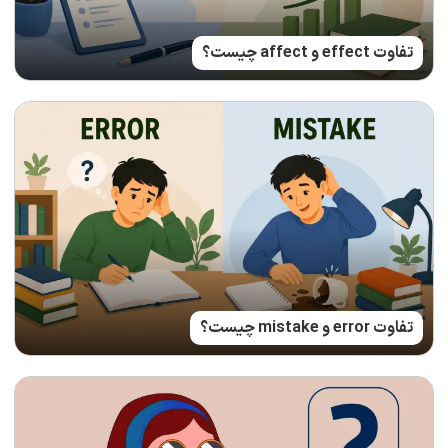
تفاوت effect و affect چیست؟
تفاوت error و mistake چیست؟