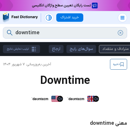
تست رایگان تعیین سطح واژگان انگلیسی
خرید اشتراک
مترادف و متضاد
سوال‌های رایج
ارجاع
ترتیب نمایش نتایج
آخرین به‌روزرسانی:
۷ شهریور ۱۴۰۴
ذخیره
Downtime
ˈdaʊntaɪm
ˈdaʊntaɪm
معنی downtime