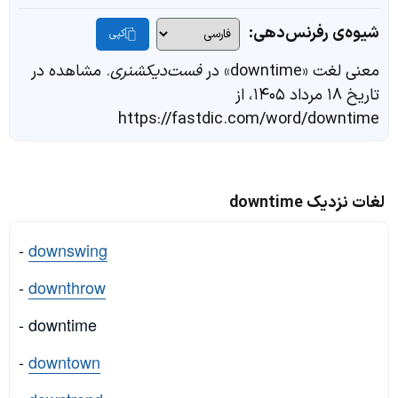
شیوه‌ی رفرنس‌دهی:
کپی
معنی لغت «downtime» در
فست‌دیکشنری
. مشاهده در
تاریخ ۱۸ مرداد ۱۴۰۵، از
https://fastdic.com/word/downtime
لغات نزدیک downtime
-
downswing
-
downthrow
- downtime
-
downtown