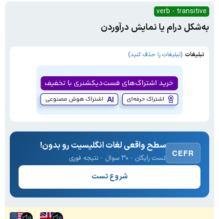
verb - transitive
به‌شکل درام یا نمایش درآوردن
تبلیغات
(تبلیغات را حذف کنید)
سطح واقعی لغات انگلیسیت رو بدون!
CEFR
تست رایگان · ۳۰ سوال · نتیجه فوری
شروع تست