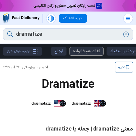
تست رایگان تعیین سطح واژگان انگلیسی
خرید اشتراک
ترادف و متضاد
لغات هم‌خانواده
ارجاع
ترتیب نمایش نتایج
آخرین به‌روزرسانی:
۲۴ آذر ۱۳۹۹
ذخیره
Dramatize
ˈdræmətaɪz
ˈdræmətaɪz
معنی dramatize | جمله با dramatize