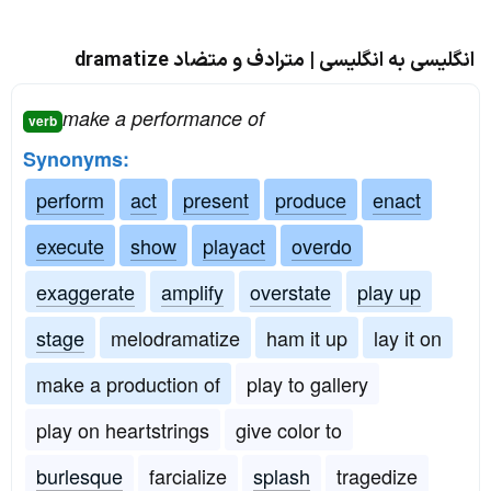
انگلیسی به انگلیسی | مترادف و متضاد dramatize
make a performance of
verb
Synonyms:
perform
act
present
produce
enact
execute
show
playact
overdo
exaggerate
amplify
overstate
play up
stage
melodramatize
ham it up
lay it on
make a production of
play to gallery
play on heartstrings
give color to
burlesque
farcialize
splash
tragedize