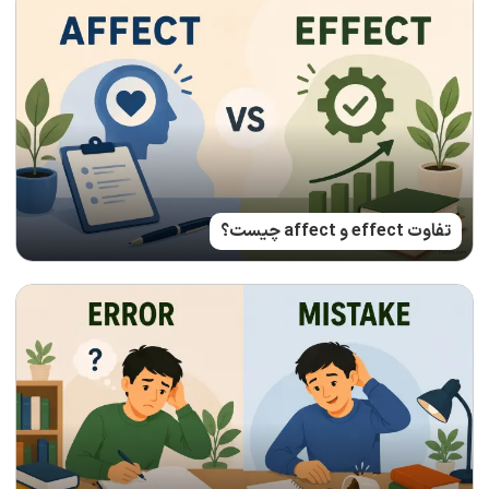
تفاوت effect و affect چیست؟