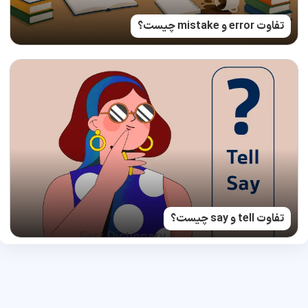
تفاوت error و mistake چیست؟
تفاوت tell و say چیست؟