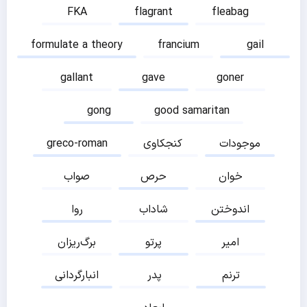
FKA
flagrant
fleabag
formulate a theory
francium
gail
gallant
gave
goner
gong
good samaritan
موجودات
کنجکاوی
greco-roman
خوان
حرص
صواب
اندوختن
شاداب
روا
امیر
پرتو
برگ‌ریزان
ترنم
پدر
انبارگردانی