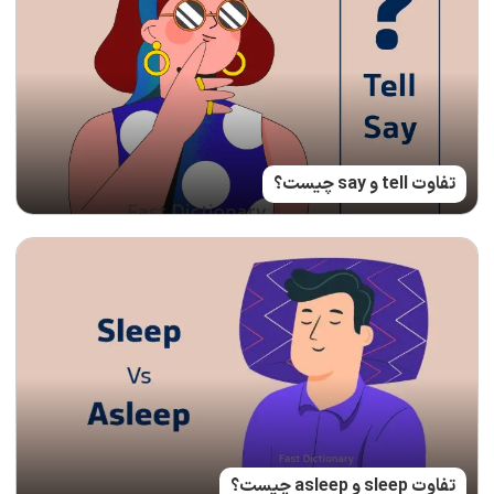
تفاوت tell و say چیست؟
تفاوت sleep و asleep چیست؟