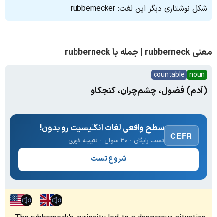
شکل نوشتاری دیگر این لغت: rubbernecker
معنی rubberneck | جمله با rubberneck
countable
noun
(آدم) فضول، چشم‌چران، کنجکاو
سطح واقعی لغات انگلیسیت رو بدون!
CEFR
تست رایگان · ۳۰ سوال · نتیجه فوری
شروع تست