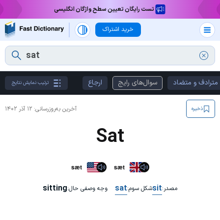
تست رایگان تعیین سطح واژگان انگلیسی
خرید اشتراک
مترادف و متضاد
سوال‌های رایج
ارجاع
ترتیب نمایش نتایج
آخرین به‌روزرسانی:
۱۲ آذر ۱۴۰۲
ذخیره
Sat
sæt
sæt
sitting
sat
sit
مصدر:
شکل سوم:
وجه وصفی حال: