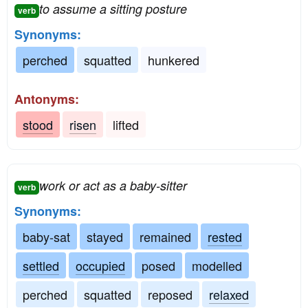
to assume a sitting posture
verb
Synonyms:
perched
squatted
hunkered
Antonyms:
stood
risen
lifted
work or act as a baby-sitter
verb
Synonyms:
baby-sat
stayed
remained
rested
settled
occupied
posed
modelled
perched
squatted
reposed
relaxed