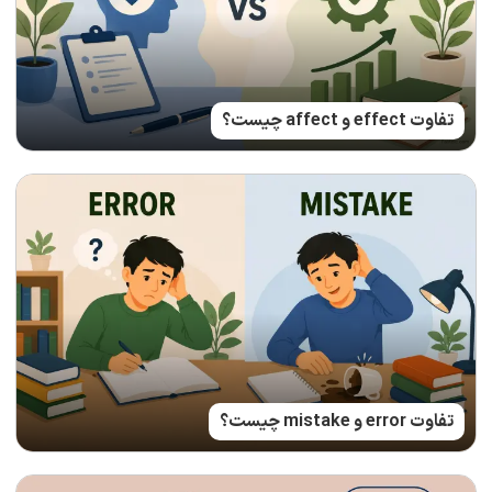
تفاوت effect و affect چیست؟
تفاوت error و mistake چیست؟