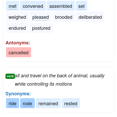
met
convened
assembled
set
weighed
pleased
brooded
deliberated
endured
postured
Antonyms:
cancelled
sit and travel on the back of animal, usually
verb
while controlling its motions
Synonyms:
ride
rode
remained
rested