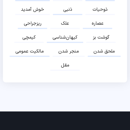
ذوحیات
ذنبی
خوش آمدید
عصاره
علک
ریزجراحی
گوشت بز
کیهان‌شناسی
کیمچی
ملحق شدن
منجر شدن
مالکیت عمومی
مقل