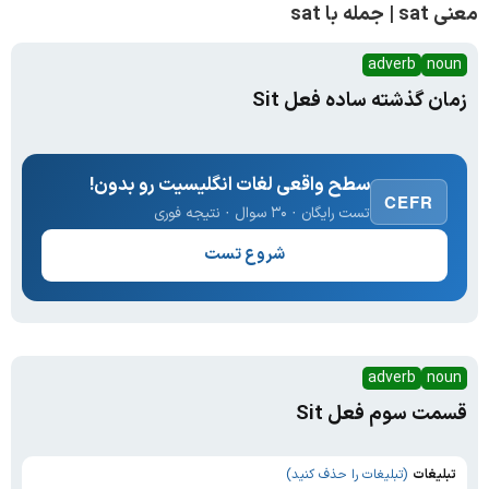
معنی sat | جمله با sat
adverb
noun
زمان گذشته ساده فعل Sit
سطح واقعی لغات انگلیسیت رو بدون!
CEFR
تست رایگان · ۳۰ سوال · نتیجه فوری
شروع تست
adverb
noun
قسمت سوم فعل Sit
تبلیغات
(تبلیغات را حذف کنید)