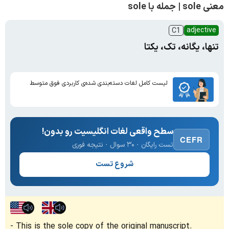
معنی sole | جمله با sole
adjective
C1
تنها، یگانه، تک، یکتا
لیست کامل لغات دسته‌بندی شده‌ی کاربردی فوق متوسط
سطح واقعی لغات انگلیسیت رو بدون!
CEFR
تست رایگان · ۳۰ سوال · نتیجه فوری
شروع تست
This is the sole copy of the original manuscript.