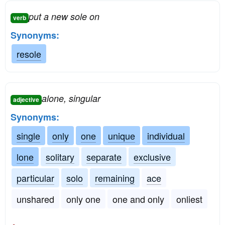
put a new sole on
verb
Synonyms:
resole
alone, singular
adjective
Synonyms:
single
only
one
unique
individual
lone
solitary
separate
exclusive
particular
solo
remaining
ace
unshared
only one
one and only
onliest