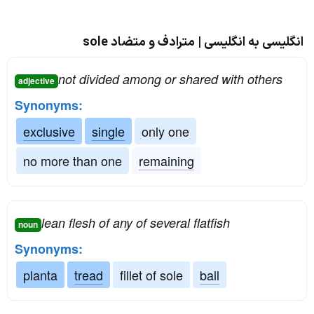
انگلیسی به انگلیسی | مترادف و متضاد sole
not divided among or shared with others
adjective
Synonyms:
exclusive
single
only one
no more than one
remaining
lean flesh of any of several flatfish
noun
Synonyms:
planta
tread
fillet of sole
ball