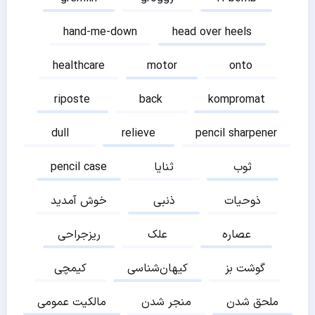
hand-me-down
head over heels
healthcare
motor
onto
riposte
back
kompromat
dull
relieve
pencil sharpener
ثوب
ثنایا
pencil case
ذوحیات
ذنبی
خوش آمدید
عصاره
علک
ریزجراحی
گوشت بز
کیهان‌شناسی
کیمچی
ملحق شدن
منجر شدن
مالکیت عمومی