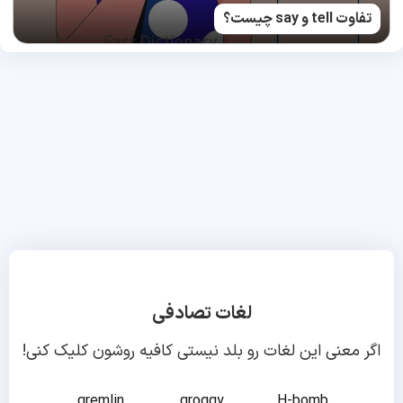
تفاوت tell و say چیست؟
لغات تصادفی
اگر معنی این لغات رو بلد نیستی کافیه روشون کلیک کنی!
gremlin
groggy
H-bomb