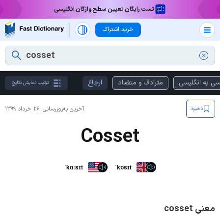
تست رایگان تعیین سطح واژگان انگلیسی
خرید اشتراک
سی به انگلیسی
مترادف و متضاد
ارجاع
ترتیب نمایش نتایج
آخرین به‌روزرسانی:
۲۶ خرداد ۱۳۹۹
ذخیره
Cosset
ˈkɑːsɪt
ˈkɒsɪt
معنی cosset