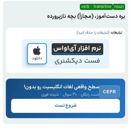
verb - transitive
noun
بره دست‌آموز، (مجازاً) بچه ناز‌پرورده
تبلیغات
(تبلیغات را حذف کنید)
سطح واقعی لغات انگلیسیت رو بدون!
CEFR
تست رایگان · ۳۰ سوال · نتیجه فوری
شروع تست