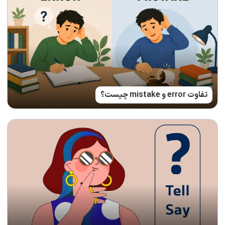
تفاوت error و mistake چیست؟