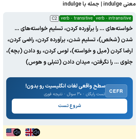
معنی indulge | جمله با indulge
verb - transitive
verb - intransitive
C2
خواسته‌های ... را برآورده کردن، تسلیم خواسته‌های ...
شدن (شخص)، تسلیم شدن، برآورده کردن، راضی کردن،
ارضا کردن (میل و خواسته)، لوس کردن، رو دادن (بچه)،
جلوی ... را نگرفتن، میدان دادن (تنبلی و هوس)
سطح واقعی لغات انگلیسیت رو بدون!
CEFR
تست رایگان · ۳۰ سوال · نتیجه فوری
شروع تست