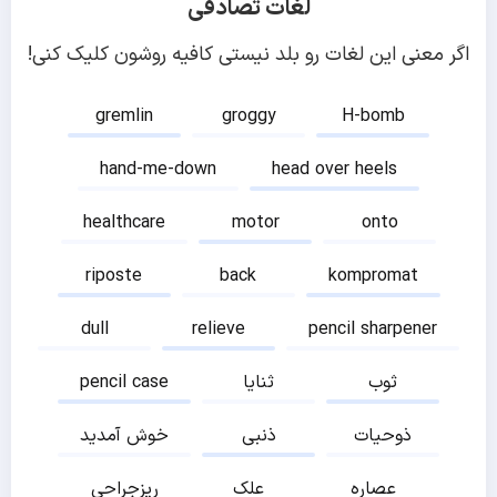
لغات تصادفی
اگر معنی این لغات رو بلد نیستی کافیه روشون کلیک کنی!
gremlin
groggy
H-bomb
hand-me-down
head over heels
healthcare
motor
onto
riposte
back
kompromat
dull
relieve
pencil sharpener
ثوب
ثنایا
pencil case
ذوحیات
ذنبی
خوش آمدید
عصاره
علک
ریزجراحی