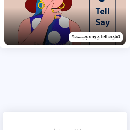
تفاوت tell و say چیست؟