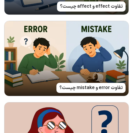
تفاوت effect و affect چیست؟
تفاوت error و mistake چیست؟