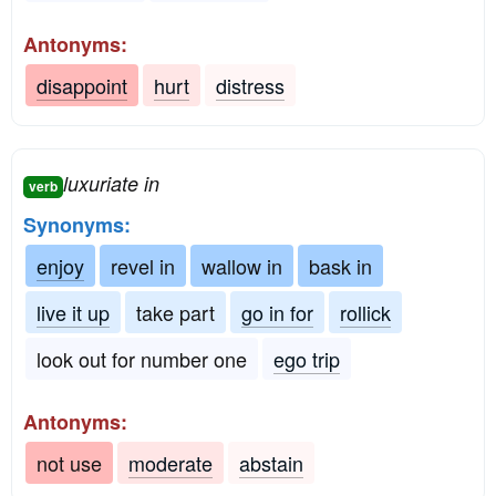
Antonyms:
disappoint
hurt
distress
luxuriate in
verb
Synonyms:
enjoy
revel in
wallow in
bask in
live it up
take part
go in for
rollick
look out for number one
ego trip
Antonyms:
not use
moderate
abstain