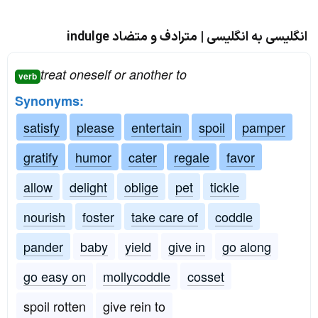
انگلیسی به انگلیسی | مترادف و متضاد indulge
treat oneself or another to
verb
Synonyms:
satisfy
please
entertain
spoil
pamper
gratify
humor
cater
regale
favor
allow
delight
oblige
pet
tickle
nourish
foster
take care of
coddle
pander
baby
yield
give in
go along
go easy on
mollycoddle
cosset
spoil rotten
give rein to