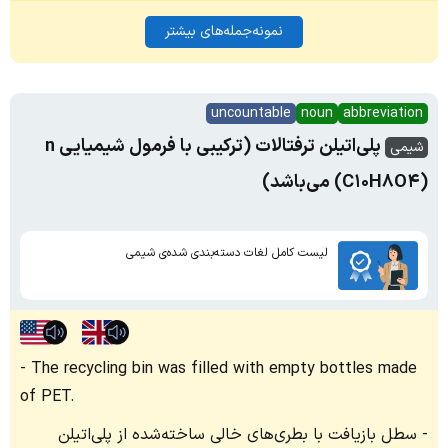
نمونه‌جمله‌های بیشتر
uncountable
noun
abbreviation
پلی‌اتیلن ترفتالات (ترکیبی با فرمول شیمیایی n
شیمی
(C۱۰H۸O۴) می‌باشد)
لیست کامل لغات دسته‌بندی شده‌ی شیمی
The recycling bin was filled with empty bottles made
of PET.
سطل بازیافت با بطری‌های خالی ساخته‌شده از پلی‌اتیلن