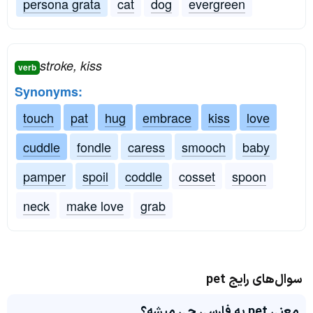
persona grata
cat
dog
evergreen
stroke, kiss
verb
Synonyms:
touch
pat
hug
embrace
kiss
love
cuddle
fondle
caress
smooch
baby
pamper
spoil
coddle
cosset
spoon
neck
make love
grab
سوال‌های رایج pet
معنی pet به فارسی چی میشه؟