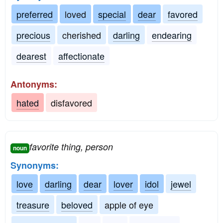
preferred
loved
special
dear
favored
precious
cherished
darling
endearing
dearest
affectionate
Antonyms:
hated
disfavored
favorite thing, person
noun
Synonyms:
love
darling
dear
lover
idol
jewel
treasure
beloved
apple of eye