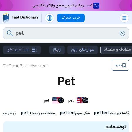
تست رایگان تعیین سطح واژگان انگلیسی
خرید اشتراک
مترادف و متضاد
سوال‌های رایج
ارجاع
ترتیب نمایش نتایج
آخرین به‌روزرسانی:
۹ بهمن ۱۴۰۳
ذخیره
Pet
pet
pet
pets
petted
petted
گذشته‌ی ساده:
شکل سوم:
سوم‌شخص مفرد:
وجه وصفی 
توضیحات: