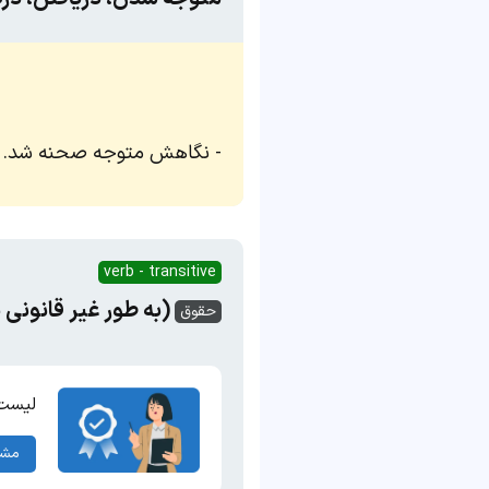
نگاهش متوجه صحنه شد.
verb - transitive
(به طور غیر قانونی 
حقوق
لیست 
مشا