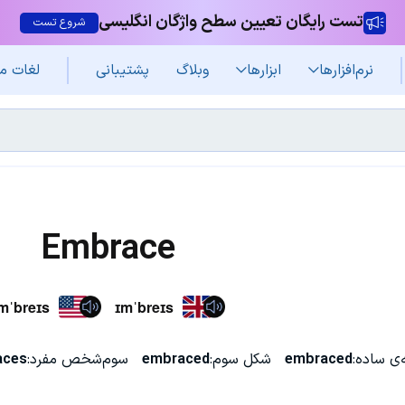
تست رایگان تعیین سطح واژگان انگلیسی
شروع تست
نرم‌افزار‌ها
ابزارها
وبلاگ
پشتیبانی
لغات م
Embrace
mˈbreɪs
ɪmˈbreɪs
ی ساده:
embraced
شکل سوم:
embraced
سوم‌شخص مفرد:
aces