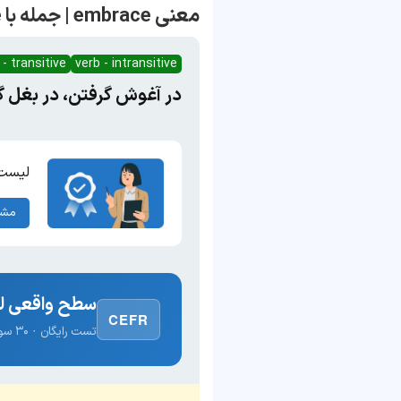
معنی embrace | جمله با embrace
 - transitive
verb - intransitive
در آغوش گرفتن، در بغل گ
لیست ک
مشا
سطح واقعی لغ
CEFR
تست رایگان · ۳۰ سوال · نتیجه فوری