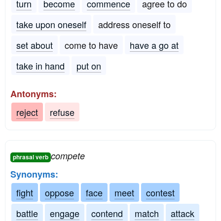
turn
become
commence
agree to do
take upon oneself
address oneself to
set about
come to have
have a go at
take in hand
put on
Antonyms:
reject
refuse
compete
phrasal verb
Synonyms:
fight
oppose
face
meet
contest
battle
engage
contend
match
attack