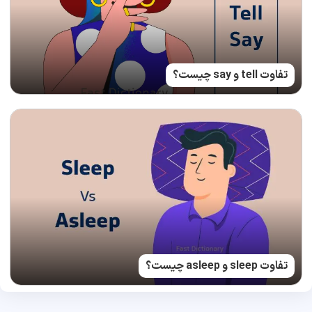
تفاوت tell و say چیست؟
تفاوت sleep و asleep چیست؟