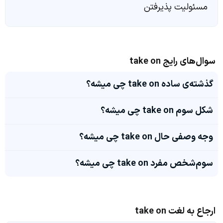
مسئولیت پذیرفتن
سوال‌های رایج take on
گذشته‌ی ساده take on چی میشه؟
شکل سوم take on چی میشه؟
وجه وصفی حال take on چی میشه؟
سوم‌شخص مفرد take on چی میشه؟
ارجاع به لغت take on