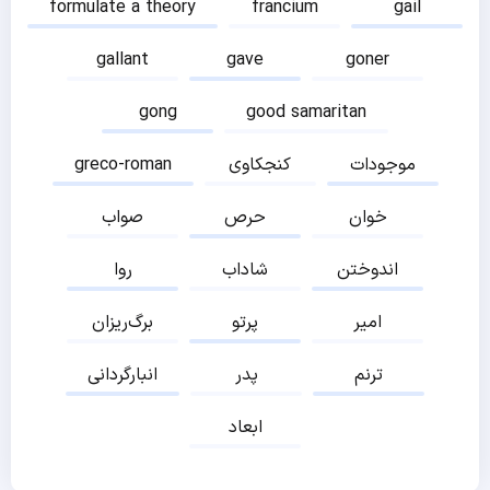
formulate a theory
francium
gail
gallant
gave
goner
gong
good samaritan
موجودات
کنجکاوی
greco-roman
خوان
حرص
صواب
اندوختن
شاداب
روا
امیر
پرتو
برگ‌ریزان
ترنم
پدر
انبارگردانی
ابعاد