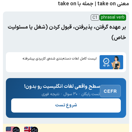
معنی take on | جمله با take on
phrasal verb
C1
بر عهده گرفتن، پذیرفتن، قبول کردن (شغل یا مسئولیت
خاص)
لیست کامل لغات دسته‌بندی شده‌ی کاربردی پیشرفته
سطح واقعی لغات انگلیسیت رو بدون!
CEFR
تست رایگان · ۳۰ سوال · نتیجه فوری
شروع تست