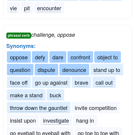
vie
pit
encounter
challenge, oppose
phrasal verb
Synonyms:
oppose
defy
dare
confront
object to
question
dispute
denounce
stand up to
face off
go up against
brave
call out
make a stand
buck
throw down the gauntlet
invite competition
insist upon
investigate
hang in
go eyeball to eyeball with
go toe to toe with