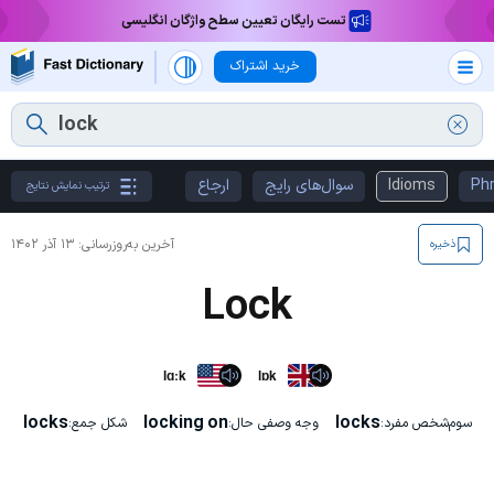
تست رایگان تعیین سطح واژگان انگلیسی
خرید اشتراک
Phr
Idioms
سوال‌های رایج
ارجاع
ترتیب نمایش نتایج
آخرین به‌روزرسانی:
۱۳ آذر ۱۴۰۲
ذخیره
Lock
lɑːk
lɒk
locks
locking on
locks
سوم‌شخص مفرد:
وجه وصفی حال:
شکل جمع: