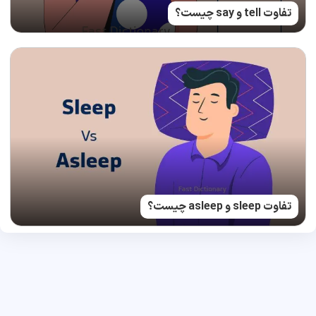
تفاوت tell و say چیست؟
تفاوت sleep و asleep چیست؟