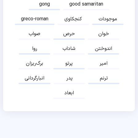
gong
good samaritan
موجودات
کنجکاوی
greco-roman
خوان
حرص
صواب
اندوختن
شاداب
روا
امیر
پرتو
برگ‌ریزان
ترنم
پدر
انبارگردانی
ابعاد