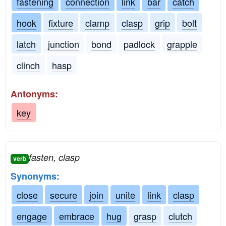
fastening
connection
link
bar
catch
hook
fixture
clamp
clasp
grip
bolt
latch
junction
bond
padlock
grapple
clinch
hasp
Antonyms:
key
fasten, clasp
verb
Synonyms:
close
secure
join
unite
link
clasp
engage
embrace
hug
grasp
clutch