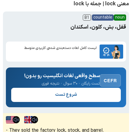
معنی lock | جمله با lock
countable
noun
B1
قفل، بش، کلون، اسکندان
لیست کامل لغات دسته‌بندی شده‌ی کاربردی متوسط
سطح واقعی لغات انگلیسیت رو بدون!
CEFR
تست رایگان · ۳۰ سوال · نتیجه فوری
شروع تست
They sold the factory lock, stock, and barrel.