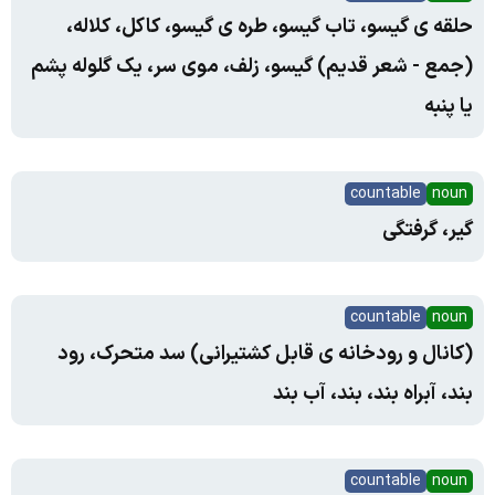
حلقه ی گیسو، تاب گیسو، طره ی گیسو، کاکل، کلاله،
(جمع - شعر قدیم) گیسو، زلف، موی سر، یک گلوله پشم
یا پنبه
countable
noun
گیر، گرفتگی
countable
noun
(کانال و رودخانه ی قابل کشتیرانی) سد متحرک، رود
بند، آبراه بند، بند، آب بند
countable
noun