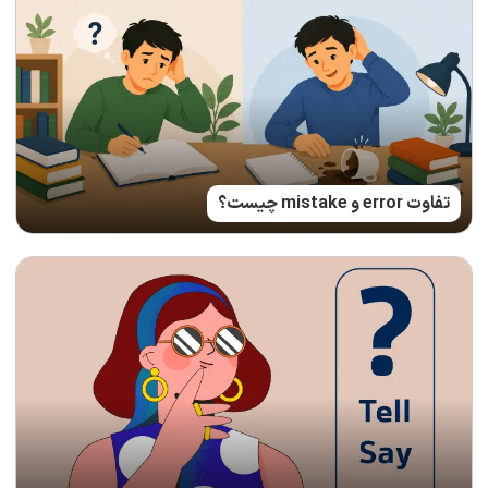
تفاوت error و mistake چیست؟