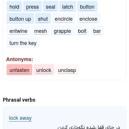
hold
press
seal
latch
button
button up
shut
encircle
enclose
entwine
mesh
grapple
bolt
bar
turn the key
Antonyms:
unfasten
unlock
unclasp
Phrasal verbs
lock away
در جای قفل‌شده نگه‌داری کردن