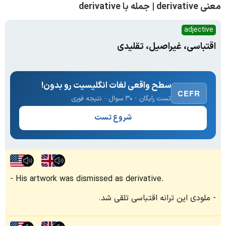
معنی derivative | جمله با derivative
adjective
اقتباسی، غیراصیل، تقلیدی
سطح واقعی لغات انگلیسیت رو بدون!
CEFR
تست رایگان · ۳۰ سوال · نتیجه فوری
شروع تست
His artwork was dismissed as derivative.
ملودی این ترانه اقتباسی تلقی شد.