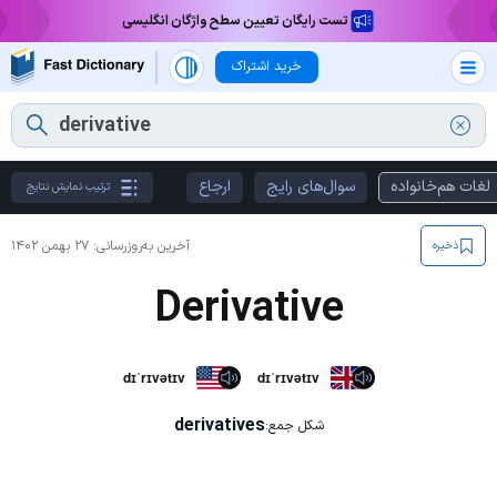
تست رایگان تعیین سطح واژگان انگلیسی
خرید اشتراک
لغات هم‌خانواده
سوال‌های رایج
ارجاع
ترتیب نمایش نتایج
آخرین به‌روزرسانی:
۲۷ بهمن ۱۴۰۲
ذخیره
Derivative
dɪˈrɪvətɪv
dɪˈrɪvətɪv
derivatives
شکل جمع: