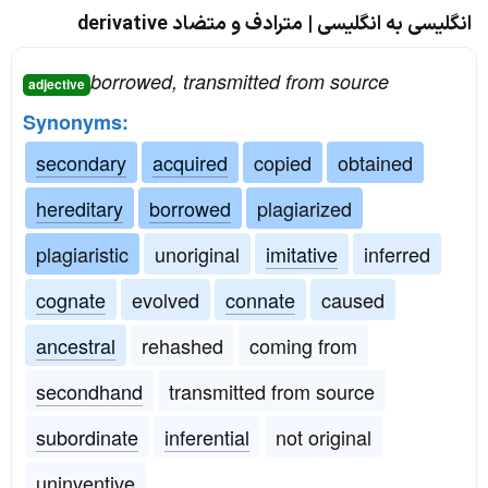
انگلیسی به انگلیسی | مترادف و متضاد derivative
borrowed, transmitted from source
adjective
Synonyms:
secondary
acquired
copied
obtained
hereditary
borrowed
plagiarized
plagiaristic
unoriginal
imitative
inferred
cognate
evolved
connate
caused
ancestral
rehashed
coming from
secondhand
transmitted from source
subordinate
inferential
not original
uninventive