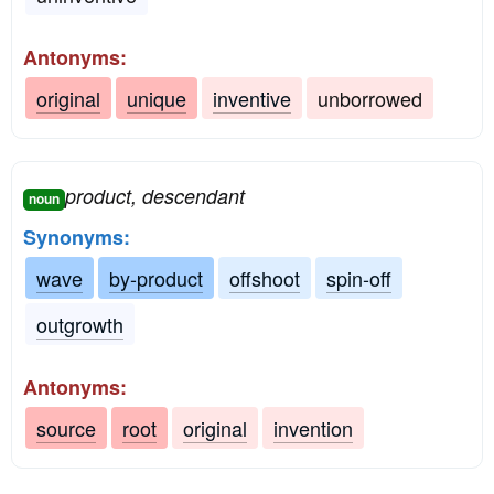
Antonyms:
original
unique
inventive
unborrowed
product, descendant
noun
Synonyms:
wave
by-product
offshoot
spin-off
outgrowth
Antonyms:
source
root
original
invention