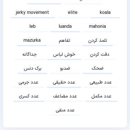
jerky movement
elite
koala
leb
luanda
mahonia
تلمذ کردن
تفاهم
mazurka
دقت کردن
خوش لباس
جداگانه
ضحک
ضدبو
برک دنس
عدد طبیعی
عدد حقیقی
عدد جرمی
عدد مکمل
عدد مضاعف
عدد کسری
عدد منفی