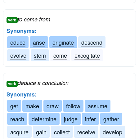
to come from
verb
Synonyms:
educe
arise
originate
descend
evolve
stem
come
excogitate
deduce a conclusion
verb
Synonyms:
get
make
draw
follow
assume
reach
determine
judge
infer
gather
acquire
gain
collect
receive
develop