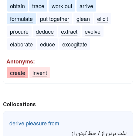
obtain
trace
work out
arrive
formulate
put together
glean
elicit
procure
deduce
extract
evolve
elaborate
educe
excogitate
Antonyms:
create
invent
Collocations
derive pleasure from
لذت بردن از / حظ کردن از