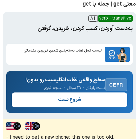
معنی get | جمله با get
verb - transitive
A1
به‌دست آوردن، کسب کردن، خریدن، گرفتن
لیست کامل لغات دسته‌بندی شده‌ی کاربردی مقدماتی
سطح واقعی لغات انگلیسیت رو بدون!
CEFR
تست رایگان · ۳۰ سوال · نتیجه فوری
شروع تست
I need to get a new phone; this one is too old.