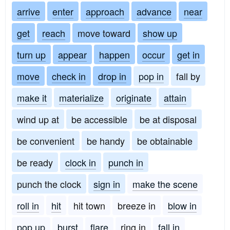
arrive
enter
approach
advance
near
get
reach
move toward
show up
turn up
appear
happen
occur
get in
move
check in
drop in
pop in
fall by
make it
materialize
originate
attain
wind up at
be accessible
be at disposal
be convenient
be handy
be obtainable
be ready
clock in
punch in
punch the clock
sign in
make the scene
roll in
hit
hit town
breeze in
blow in
pop up
burst
flare
ring in
fall in