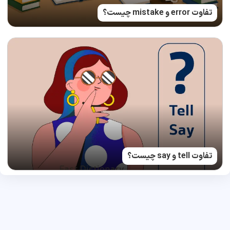
تفاوت error و mistake چیست؟
تفاوت tell و say چیست؟