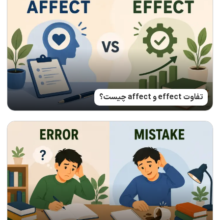
تفاوت effect و affect چیست؟