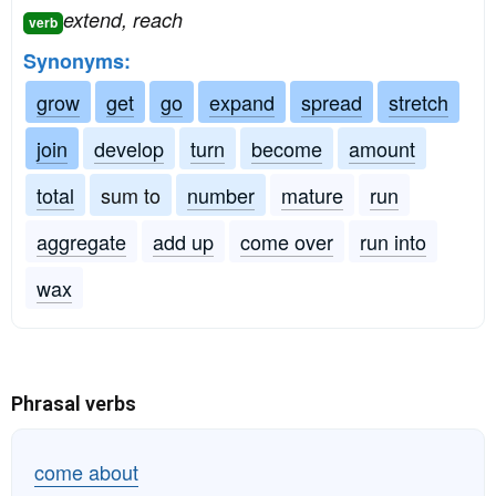
extend, reach
verb
Synonyms:
grow
get
go
expand
spread
stretch
join
develop
turn
become
amount
total
sum to
number
mature
run
aggregate
add up
come over
run into
wax
Phrasal verbs
come about