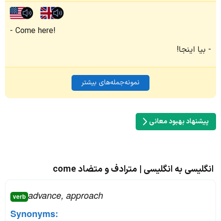
Come here!
بیا اینجا!
نمونه‌جمله‌های بیشتر
پیشنهاد بهبود معانی
انگلیسی به انگلیسی | مترادف و متضاد come
advance, approach
verb
Synonyms: