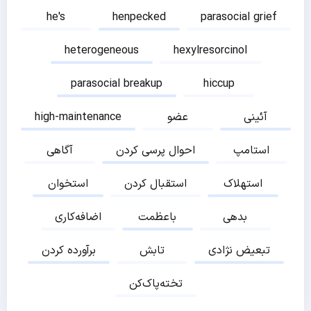
he's
henpecked
parasocial grief
heterogeneous
hexylresorcinol
parasocial breakup
hiccup
آئینی
عضو
high-maintenance
استامپ
احوال پرسی کردن
آگاهی
استهلاک
استقبال کردن
استخوان
بدهی
باعظمت
اضافه‌کاری
تبعیض نژادی
تابش
برآورده کردن
تخته‌پاک‌کن