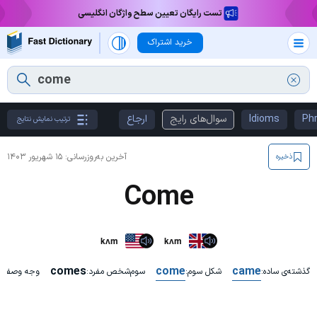
تست رایگان تعیین سطح واژگان انگلیسی
خرید اشتراک
Phr
Idioms
سوال‌های رایج
ارجاع
ترتیب نمایش نتایج
آخرین به‌روزرسانی:
۱۵ شهریور ۱۴۰۳
ذخیره
Come
kʌm
kʌm
comes
come
came
گذشته‌ی ساده:
شکل سوم:
سوم‌شخص مفرد:
وجه وصفی 