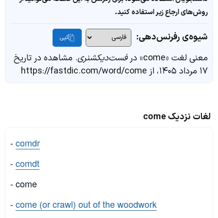
روش‌های ارجاع زیر استفاده کنید.
شیوه‌ی رفرنس‌دهی:
کپی
معنی لغت «come» در
فست‌دیکشنری
. مشاهده در تاریخ
۱۷ مرداد ۱۴۰۵، از https://fastdic.com/word/come
لغات نزدیک come
-
comdr
-
comdt
- come
-
come (or crawl) out of the woodwork