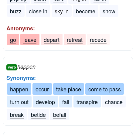
buzz
close in
sky in
become
show
Antonyms:
go
leave
depart
retreat
recede
happen
verb
Synonyms:
happen
occur
take place
come to pass
turn out
develop
fall
transpire
chance
break
betide
befall