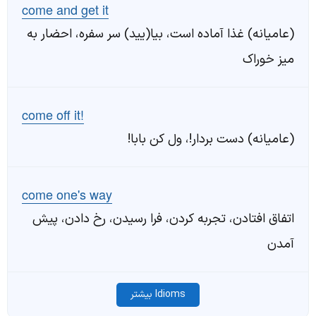
come and get it
(عامیانه) غذا آماده است، بیا(یید) سر سفره، احضار به
میز خوراک
come off it!
(عامیانه) دست بردار!، ول کن بابا!
come one's way
اتفاق افتادن، تجربه کردن، فرا رسیدن، رخ دادن، پیش
آمدن
Idioms بیشتر