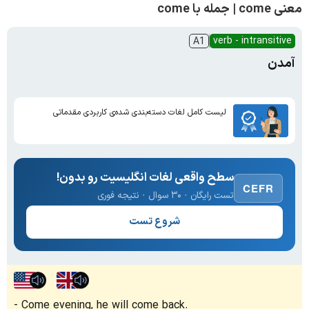
معنی come | جمله با come
verb - intransitive
A1
آمدن
لیست کامل لغات دسته‌بندی شده‌ی کاربردی مقدماتی
سطح واقعی لغات انگلیسیت رو بدون!
CEFR
تست رایگان · ۳۰ سوال · نتیجه فوری
شروع تست
Come evening, he will come back.