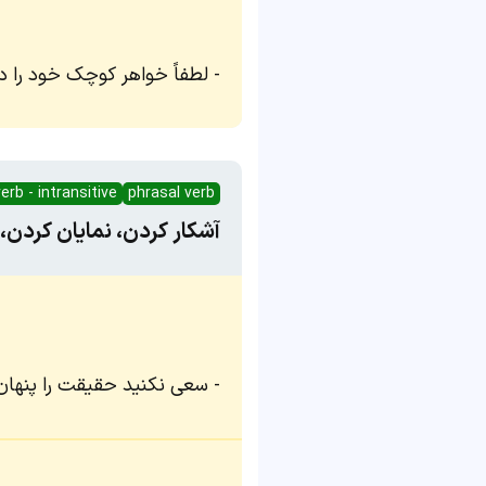
لطفاً خواهر کوچک خود را د
erb - intransitive
phrasal verb
آشکار کردن، نمایان کرد
سعی نکنید حقیقت را پنهان 