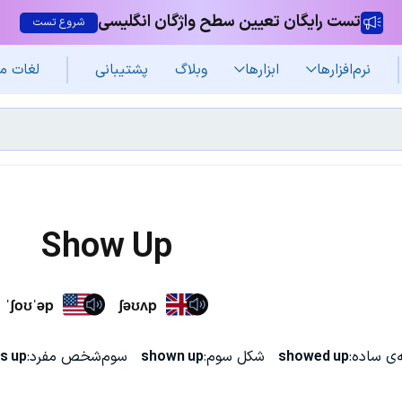
تست رایگان تعیین سطح واژگان انگلیسی
شروع تست
نرم‌افزار‌ها
ابزارها
وبلاگ
پشتیبانی
لغات م
Show Up
ˈʃoʊˈəp
ʃəʊʌp
ی ساده:
showed up
شکل سوم:
shown up
سوم‌شخص مفرد:
s up