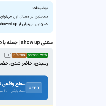
توضیحات:
همچنین در معنای اول می‌توان از show به‌جای show up استفاده
همچنین می‌توان از showed up به‌جای shown up استفاده کرد.
معنی show up | جمله با show up
informal
phrasal verb
B1
رسیدن، حاضر شدن، حضور 
سطح واقعی لغ
CEFR
تست رایگان · ۳۰ سوال · نتیجه فوری