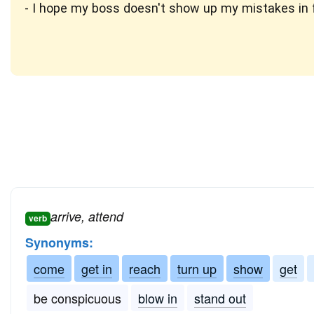
I hope my boss doesn't show up my mistakes in f
arrive, attend
verb
Synonyms:
come
get in
reach
turn up
show
get
be conspicuous
blow in
stand out