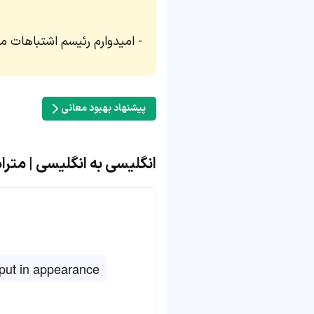
امیدوارم رئیسم اشتباهات م
پیشنهاد بهبود معانی
انگلیسی به انگلیسی | مترادف و 
put in appearance