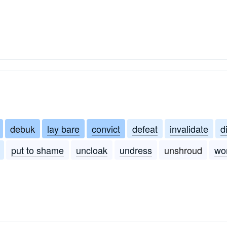
debuk
lay bare
convict
defeat
invalidate
d
put to shame
uncloak
undress
unshroud
wo