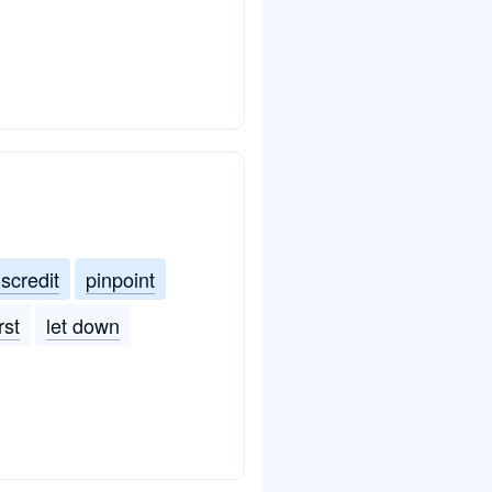
iscredit
pinpoint
rst
let down