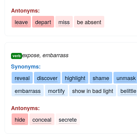
Antonyms:
leave
depart
miss
be absent
expose, embarrass
verb
Synonyms:
reveal
discover
highlight
shame
unmask
embarrass
mortify
show in bad light
belittle
Antonyms:
hide
conceal
secrete