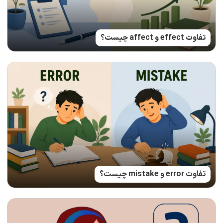
تفاوت effect و affect چیست؟
تفاوت error و mistake چیست؟