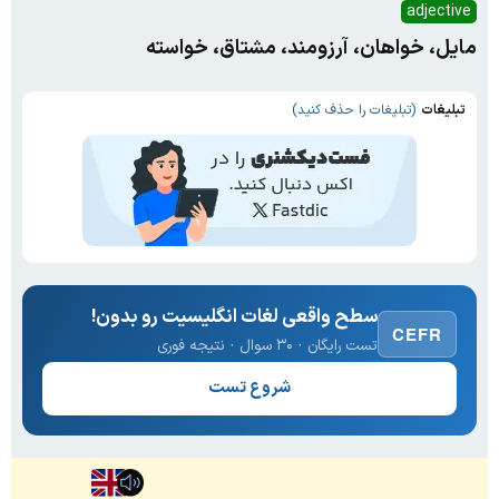
adjective
مایل، خواهان، آرزومند، مشتاق، خواسته
تبلیغات
(تبلیغات را حذف کنید)
سطح واقعی لغات انگلیسیت رو بدون!
CEFR
تست رایگان · ۳۰ سوال · نتیجه فوری
شروع تست