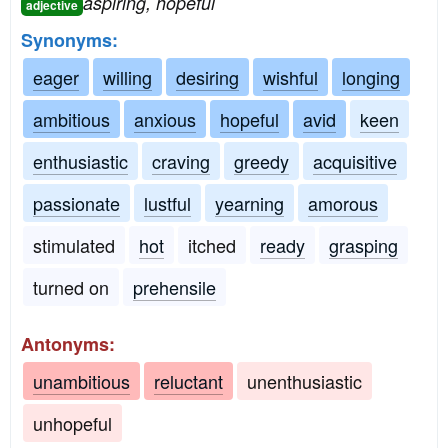
aspiring, hopeful
adjective
Synonyms:
eager
willing
desiring
wishful
longing
ambitious
anxious
hopeful
avid
keen
enthusiastic
craving
greedy
acquisitive
passionate
lustful
yearning
amorous
stimulated
hot
itched
ready
grasping
turned on
prehensile
Antonyms:
unambitious
reluctant
unenthusiastic
unhopeful