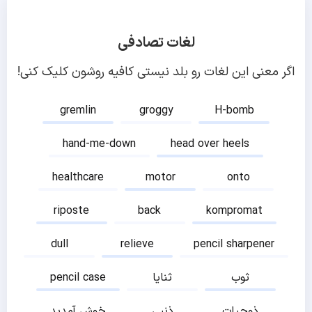
لغات تصادفی
اگر معنی این لغات رو بلد نیستی کافیه روشون کلیک کنی!
gremlin
groggy
H-bomb
hand-me-down
head over heels
healthcare
motor
onto
riposte
back
kompromat
dull
relieve
pencil sharpener
ثوب
ثنایا
pencil case
ذوحیات
ذنبی
خوش آمدید