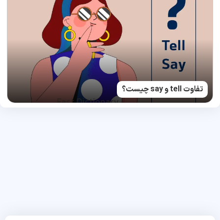
تفاوت tell و say چیست؟