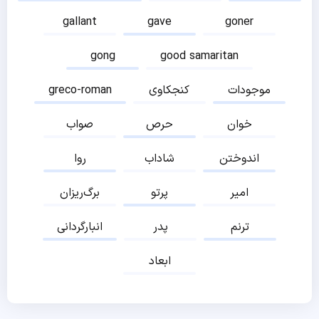
gallant
gave
goner
gong
good samaritan
موجودات
کنجکاوی
greco-roman
خوان
حرص
صواب
اندوختن
شاداب
روا
امیر
پرتو
برگ‌ریزان
ترنم
پدر
انبارگردانی
ابعاد