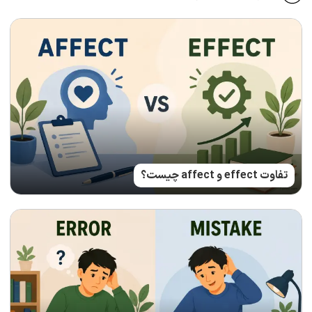
تفاوت effect و affect چیست؟