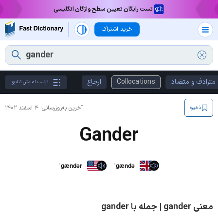
تست رایگان تعیین سطح واژگان انگلیسی
خرید اشتراک
مترادف و متضاد
Collocations
ارجاع
ترتیب نمایش نتایج
آخرین به‌روزرسانی:
۴ اسفند ۱۴۰۲
ذخیره
Gander
ˈɡændər
ˈɡændə
معنی gander | جمله با gander