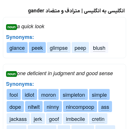
انگلیسی به انگلیسی | مترادف و متضاد gander
a quick look
noun
Synonyms:
glance
peek
glimpse
peep
blush
one deficient in judgment and good sense
noun
Synonyms:
fool
idiot
moron
simpleton
simple
dope
nitwit
ninny
nincompoop
ass
jackass
jerk
goof
imbecile
cretin