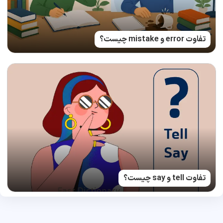
تفاوت error و mistake چیست؟
تفاوت tell و say چیست؟