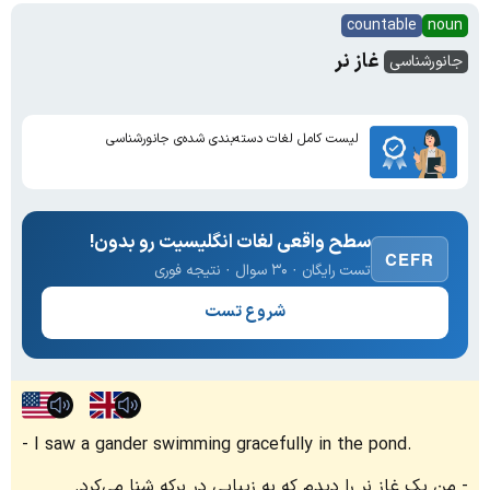
countable
noun
غاز نر
جانورشناسی
لیست کامل لغات دسته‌بندی شده‌ی جانورشناسی
سطح واقعی لغات انگلیسیت رو بدون!
CEFR
تست رایگان · ۳۰ سوال · نتیجه فوری
شروع تست
I saw a gander swimming gracefully in the pond.
من یک غاز نر را دیدم که به زیبایی در برکه شنا می‌کرد.