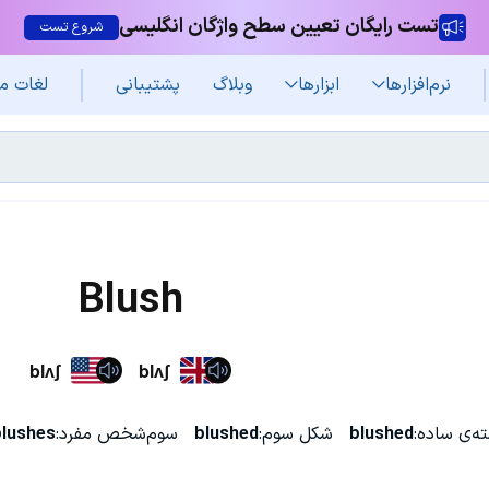
تست رایگان تعیین سطح واژگان انگلیسی
شروع تست
نرم‌افزار‌ها
ابزارها
وبلاگ
پشتیبانی
لغات م
Blush
blʌʃ
blʌʃ
ه‌ی ساده:
blushed
شکل سوم:
blushed
سوم‌شخص مفرد:
lushes