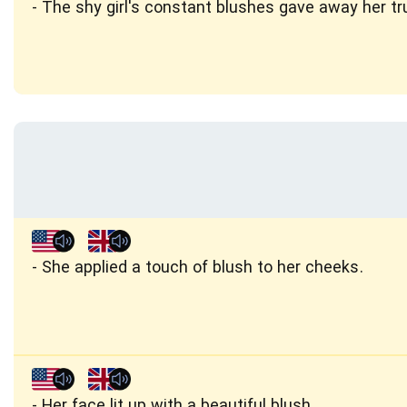
The shy girl's constant blushes gave away her tru
She applied a touch of blush to her cheeks.
Her face lit up with a beautiful blush.