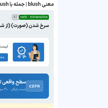
معنی blush | جمله با blush
verb - intransitive
B2
سرخ‌ شدن (صورت) (از شرم
لیست 
مشا
سطح واقعی لغ
CEFR
تست رایگان · ۳۰ سوال · نتیجه فوری