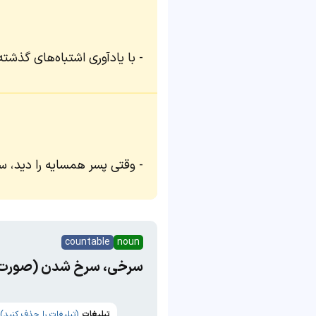
با یادآوری اشتباه‌های گذش
وقتی پسر همسایه را دید، س
countable
noun
سرخی، سرخ شدن (صورت) 
تبلیغات
(تبلیغات را حذف کنید)