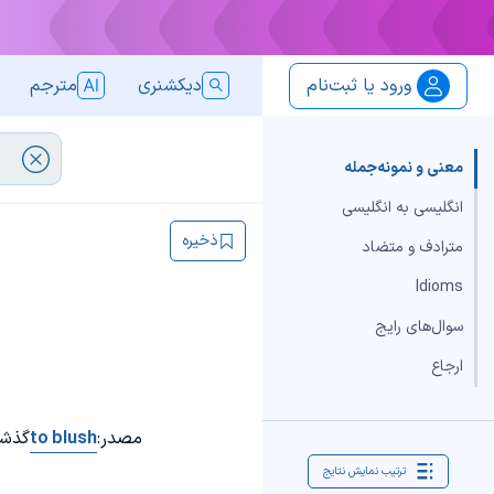
ورود یا ثبت‌نام
دیکشنری
مترجم
معنی و نمونه‌جمله
انگلیسی به انگلیسی
ذخیره
مترادف و متضاد
Idioms
سوال‌های رایج
ارجاع
مصدر:
to blush
گذشت
ترتیب نمایش نتایج