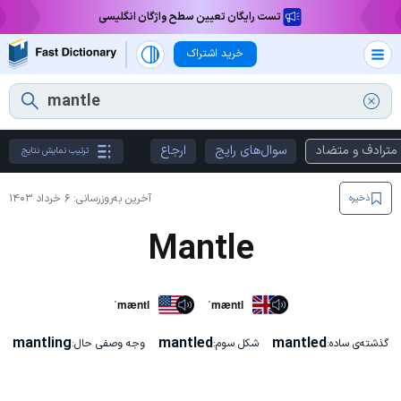
تست رایگان تعیین سطح واژگان انگلیسی
خرید اشتراک
مترادف و متضاد
سوال‌های رایج
ارجاع
ترتیب نمایش نتایج
آخرین به‌روزرسانی:
۶ خرداد ۱۴۰۳
ذخیره
Mantle
ˈmæntl
ˈmæntl
mantling
mantled
mantled
گذشته‌ی ساده:
شکل سوم:
وجه وصفی حال: