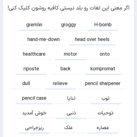
اگر معنی این لغات رو بلد نیستی کافیه روشون کلیک کنی!
gremlin
groggy
H-bomb
hand-me-down
head over heels
healthcare
motor
onto
riposte
back
kompromat
dull
relieve
pencil sharpener
ثوب
ثنایا
pencil case
ذوحیات
ذنبی
خوش آمدید
عصاره
علک
ریزجراحی