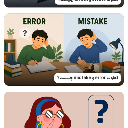
تفاوت error و mistake چیست؟