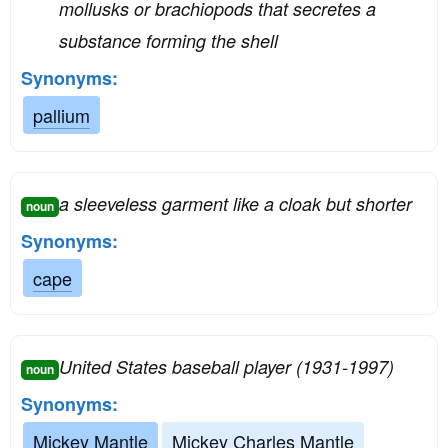
mollusks or brachiopods that secretes a
substance forming the shell
Synonyms:
pallium
a sleeveless garment like a cloak but shorter
noun
Synonyms:
cape
United States baseball player (1931-1997)
noun
Synonyms:
Mickey Mantle
Mickey Charles Mantle