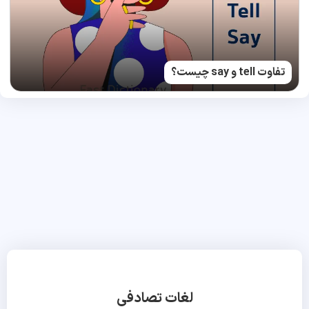
تفاوت tell و say چیست؟
لغات تصادفی