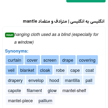
انگلیسی به انگلیسی | مترادف و متضاد mantle
hanging cloth used as a blind (especially for
noun
a window)
Synonyms:
curtain
cover
screen
drape
covering
veil
blanket
cloak
robe
cape
coat
drapery
envelop
hood
mantilla
pall
capote
filament
glow
mantel-shelf
mantel-piece
pallium