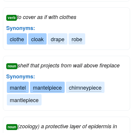
to cover as if with clothes
verb
Synonyms:
clothe
cloak
drape
robe
shelf that projects from wall above fireplace
noun
Synonyms:
mantel
mantelpiece
chimneypiece
mantlepiece
(zoology) a protective layer of epidermis in
noun