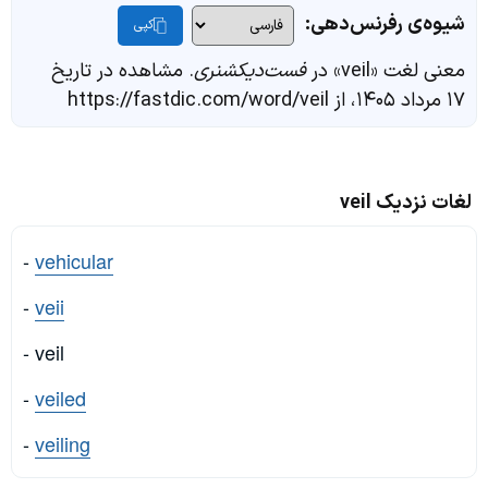
شیوه‌ی رفرنس‌دهی:
کپی
معنی لغت «veil» در
فست‌دیکشنری
. مشاهده در تاریخ
۱۷ مرداد ۱۴۰۵، از https://fastdic.com/word/veil
لغات نزدیک veil
-
vehicular
-
veii
- veil
-
veiled
-
veiling