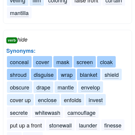
veiling
film
coloring
false front
curtain
mantilla
hide
verb
Synonyms:
conceal
cover
mask
screen
cloak
shroud
disguise
wrap
blanket
shield
obscure
drape
mantle
envelop
cover up
enclose
enfolds
invest
secrete
whitewash
camouflage
put up a front
stonewall
launder
finesse