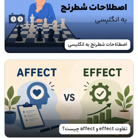
اصطلاحات شطرنج به انگلیسی
تفاوت effect و affect چیست؟