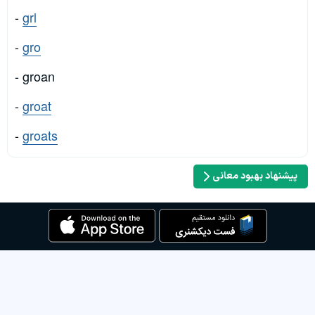
-
grl
-
gro
- groan
-
groat
-
groats
پیشنهاد بهبود معانی