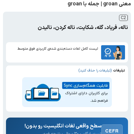
معنی groan | جمله با groan
C2
ناله، فریاد، گله، شکایت، ناله کردن، نالیدن
لیست کامل لغات دسته‌بندی شده‌ی کاربردی فوق متوسط
تبلیغات
(تبلیغات را حذف کنید)
سطح واقعی لغات انگلیسیت رو بدون!
CEFR
تست رایگان · ۳۰ سوال · نتیجه فوری