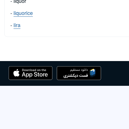
- liquor
-
liquorice
-
lira