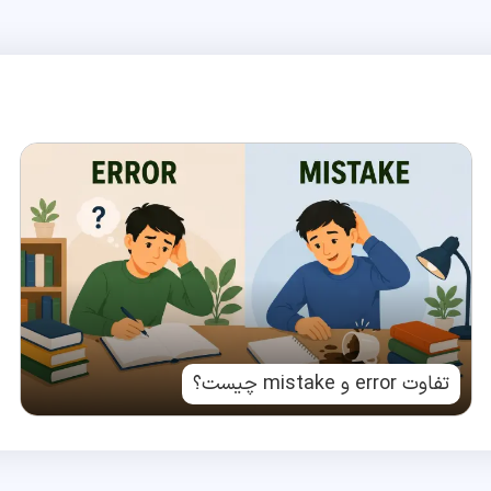
تفاوت error و mistake چیست؟