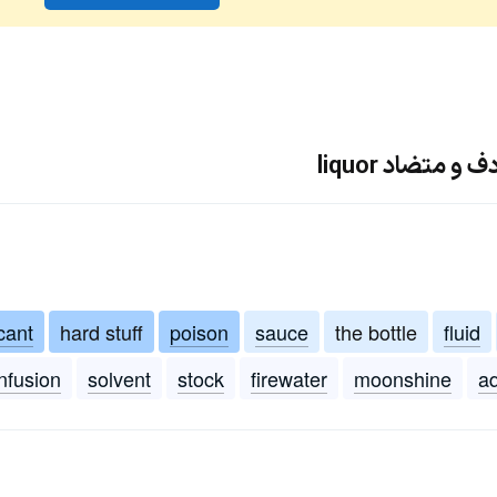
 متضاد liquor
cant
hard stuff
poison
sauce
the bottle
fluid
infusion
solvent
stock
firewater
moonshine
aq