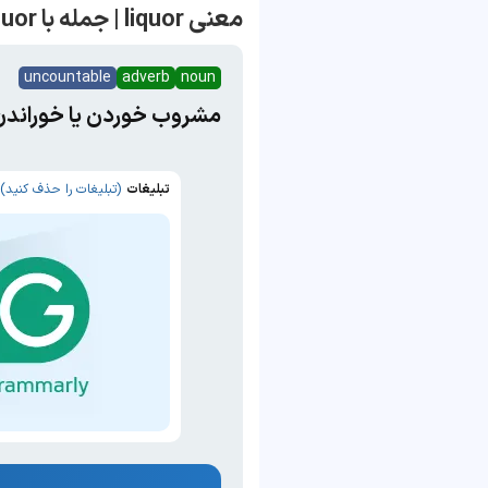
معنی liquor | جمله با liquor
uncountable
adverb
noun
مشروب خوردن یا خوراندن،
تبلیغات
(تبلیغات را حذف کنید)