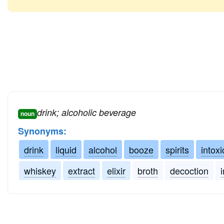
drink; alcoholic beverage
noun
Synonyms:
drink
liquid
alcohol
booze
spirits
intoxi
whiskey
extract
elixir
broth
decoction