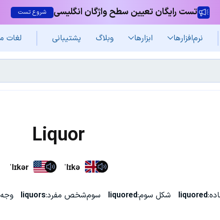
تست رایگان تعیین سطح واژگان انگلیسی
شروع تست
نرم‌افزار‌ها
ابزارها
وبلاگ
پشتیبانی
لغات م
Liquor
ˈlɪkər
ˈlɪkə
ده:
liquored
شکل سوم:
liquored
سوم‌شخص مفرد:
liquors
وجه 