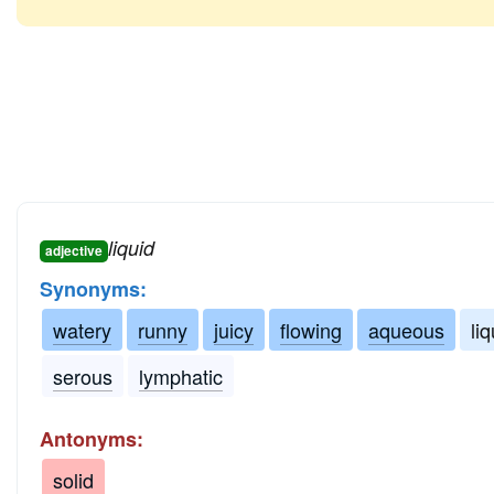
liquid
adjective
Synonyms:
watery
runny
juicy
flowing
aqueous
liq
serous
lymphatic
Antonyms:
solid