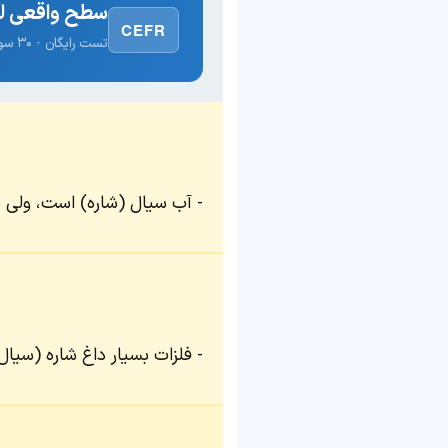
سطح واقعی لغ
CEFR
تست رایگان · ۳۰ سوال · نتیجه فوری
آب سیال (شاره) است، ولی
فلزات بسیار داغ شاره (سیال