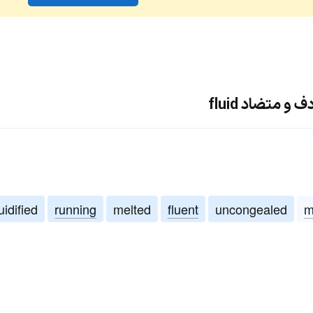
و متضاد fluid
uidified
running
melted
fluent
uncongealed
m