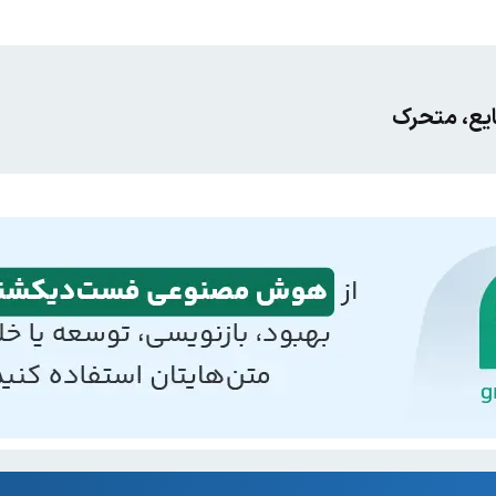
مایع، متحرک