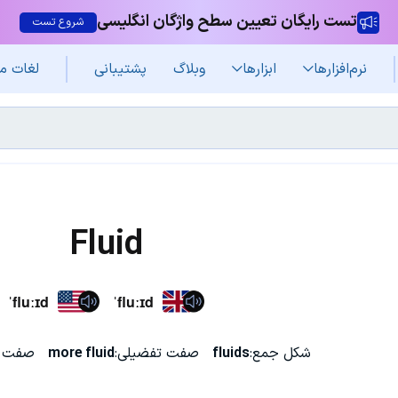
تست رایگان تعیین سطح واژگان انگلیسی
شروع تست
نرم‌افزار‌ها
ابزارها
وبلاگ
پشتیبانی
لغات م
Fluid
ˈfluːɪd
ˈfluːɪd
شکل جمع:
fluids
صفت تفضیلی:
more fluid
صفت ع