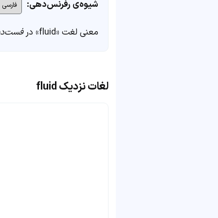
شیوه‌ی رفرنس‌دهی:
معنی لغت «fluid» در
فست‌دی
لغات نزدیک fluid