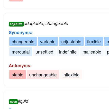
adaptable, changeable
adjective
Synonyms:
changeable
variable
adjustable
flexible
m
mercurial
unsettled
indefinite
malleable
Antonyms:
stable
unchangeable
inflexible
liquid
noun