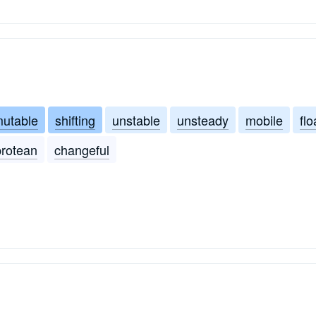
utable
shifting
unstable
unsteady
mobile
flo
protean
changeful