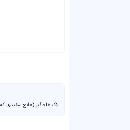
لاک غلط‌گیر (مایع سفیدی که 