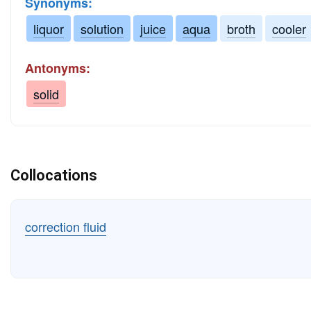
Synonyms:
liquor
solution
juice
aqua
broth
cooler
Antonyms:
solid
Collocations
correction fluid