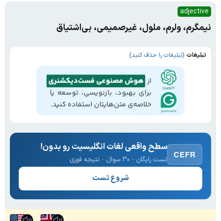
adjective
نیمگرم، ولرم، ملول، غیرصمیمی، بی‌اشتیاق
تبلیغات
(تبلیغات را حذف کنید)
سطح واقعی لغات انگلیسیت رو بدون!
CEFR
تست رایگان · ۳۰ سوال · نتیجه فوری
شروع تست