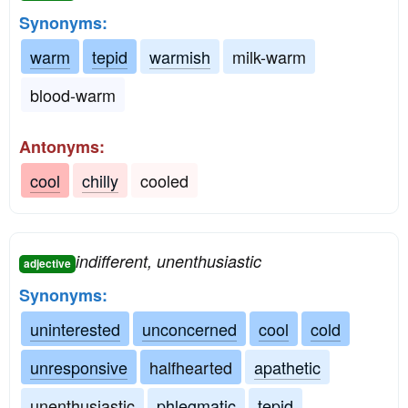
Synonyms:
warm
tepid
warmish
milk-warm
blood-warm
Antonyms:
cool
chilly
cooled
indifferent, unenthusiastic
adjective
Synonyms:
uninterested
unconcerned
cool
cold
unresponsive
halfhearted
apathetic
unenthusiastic
phlegmatic
tepid