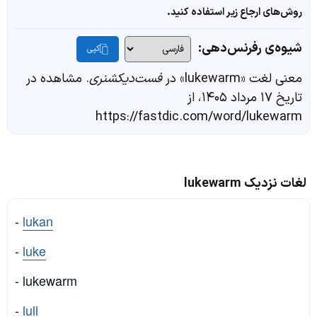
روش‌های ارجاع زیر استفاده کنید.
شیوه‌ی رفرنس‌دهی:
کپی
معنی لغت «lukewarm» در
فست‌دیکشنری
. مشاهده در
تاریخ ۱۷ مرداد ۱۴۰۵، از
https://fastdic.com/word/lukewarm
لغات نزدیک lukewarm
-
lukan
-
luke
- lukewarm
-
lull