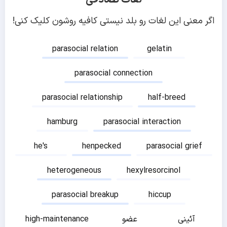
اگر معنی این لغات رو بلد نیستی کافیه روشون کلیک کنی!
parasocial relation
gelatin
parasocial connection
parasocial relationship
half-breed
hamburg
parasocial interaction
he's
henpecked
parasocial grief
heterogeneous
hexylresorcinol
parasocial breakup
hiccup
آئینی
عضو
high-maintenance