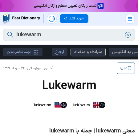
تست رایگان تعیین سطح واژگان انگلیسی
خرید اشتراک
سی به انگلیسی
مترادف و متضاد
ارجاع
ترتیب نمایش نتایج
آخرین به‌روزرسانی:
۲۴ خرداد ۱۳۹۹
ذخیره
Lukewarm
ˈluːkwɔːrm
ˌluːkˈwɔːm
معنی lukewarm | جمله با lukewarm