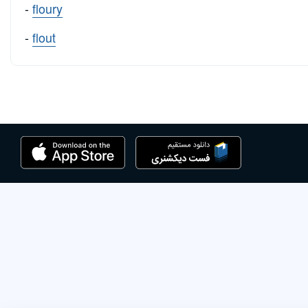
-
floury
-
flout