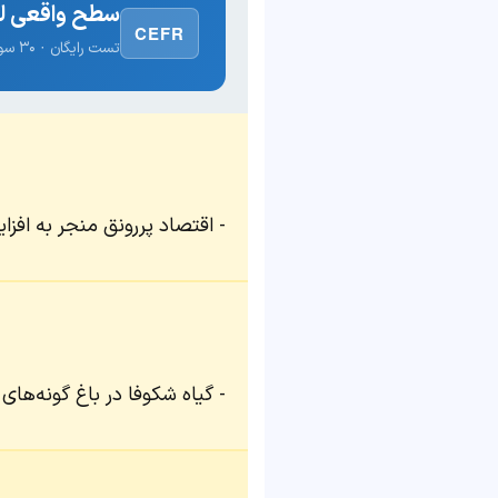
سطح واقعی لغ
CEFR
تست رایگان · ۳۰ سوال · نتیجه فوری
اقتصاد پررونق منجر به افز
گیاه شکوفا در باغ گونه‌های 