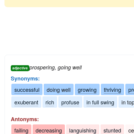
prospering, going well
adjective
Synonyms:
successful
doing well
growing
thriving
pr
exuberant
rich
profuse
in full swing
in to
Antonyms:
failing
decreasing
languishing
stunted
ce