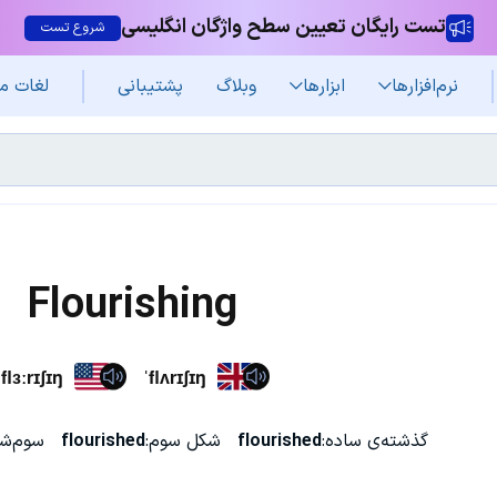
تست رایگان تعیین سطح واژگان انگلیسی
شروع تست
نرم‌افزار‌ها
ابزارها
وبلاگ
پشتیبانی
لغات م
Flourishing
ˈflɜːrɪʃɪŋ
ˈflʌrɪʃɪŋ
گذشته‌ی ساده:
flourished
شکل سوم:
flourished
سوم‌ش