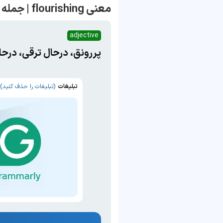
معنی flourishing | جمله با flourishing
adjective
پررونق، درحال‌ ترقی، درحا
تبلیغات
(تبلیغات را حذف کنید)