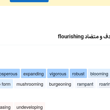
ضاد flourishing
osperous
expanding
vigorous
robust
blooming
p form
mushrooming
burgeoning
rampant
roari
asing
undeveloping